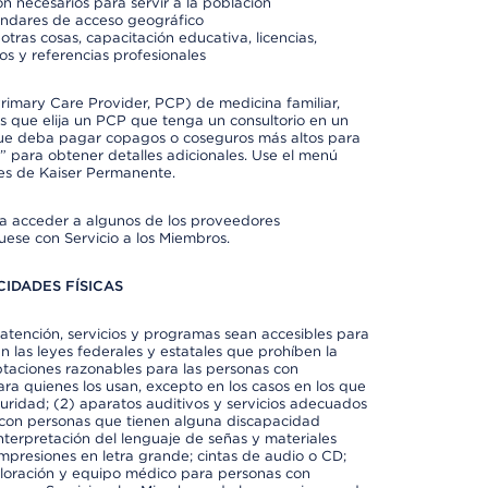
n necesarios para servir a la población
ándares de acceso geográfico
otras cosas, capacitación educativa, licencias,
os y referencias profesionales
imary Care Provider, PCP) de medicina familiar,
 que elija un PCP que tenga un consultorio en un
 que deba pagar copagos o coseguros más altos para
” para obtener detalles adicionales. Use el menú
es de Kaiser Permanente.
ra acceder a algunos de los proveedores
uese con Servicio a los Miembros.
IDADES FÍSICAS
atención, servicios y programas sean accesibles para
 las leyes federales y estatales que prohíben la
taciones razonables para las personas con
ra quienes los usan, excepto en los casos en los que
eguridad; (2) aparatos auditivos y servicios adecuados
 con personas que tienen alguna discapacidad
 interpretación del lenguaje de señas y materiales
impresiones en letra grande; cintas de audio o CD;
exploración y equipo médico para personas con