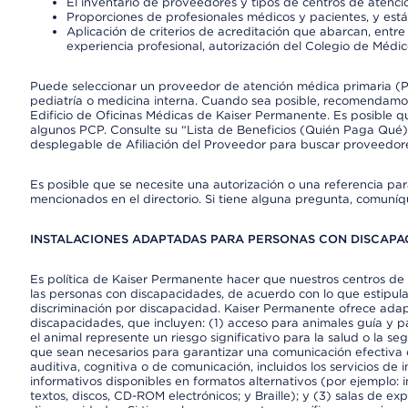
El inventario de proveedores y tipos de centros de atenció
Proporciones de profesionales médicos y pacientes, y est
Aplicación de criterios de acreditación que abarcan, entre 
experiencia profesional, autorización del Colegio de Médic
Puede seleccionar un proveedor de atención médica primaria (Pr
pediatría o medicina interna. Cuando sea posible, recomendamos
Edificio de Oficinas Médicas de Kaiser Permanente. Es posible
algunos PCP. Consulte su “Lista de Beneficios (Quién Paga Qué)
desplegable de Afiliación del Proveedor para buscar proveedor
Es posible que se necesite una autorización o una referencia pa
mencionados en el directorio. Si tiene alguna pregunta, comuníq
INSTALACIONES ADAPTADAS PARA PERSONAS CON DISCAPAC
Es política de Kaiser Permanente hacer que nuestros centros de 
las personas con discapacidades, de acuerdo con lo que estipulan
discriminación por discapacidad. Kaiser Permanente ofrece adap
discapacidades, que incluyen: (1) acceso para animales guía y pa
el animal represente un riesgo significativo para la salud o la s
que sean necesarios para garantizar una comunicación efectiva
auditiva, cognitiva o de comunicación, incluidos los servicios de
informativos disponibles en formatos alternativos (por ejemplo: 
textos, discos, CD-ROM electrónicos; y Braille); y (3) salas de 