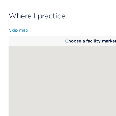
Where I practice
Skip map
Map
Choose a facility marke