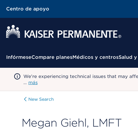
Centro de apoyo
Menú contextual
Infórmese
Compare planes
Médicos y centros
Salud y
We're experiencing technical issues that may aff
…
más
New Search
Megan Giehl, LMFT