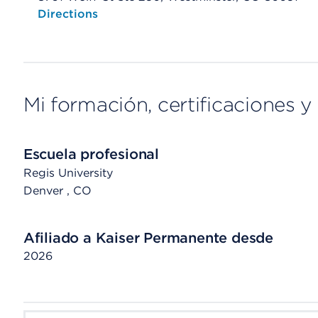
Opens native map application on mobile devices
Directions
Mi formación, certificaciones y 
Escuela profesional
Regis University
Denver
, CO
Afiliado a Kaiser Permanente desde
2026