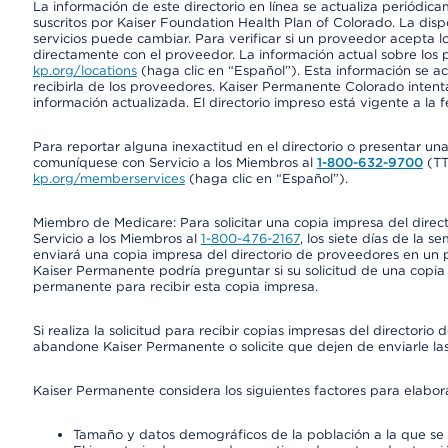
La información de este directorio en línea se actualiza periódica
suscritos por Kaiser Foundation Health Plan of Colorado. La disp
servicios puede cambiar. Para verificar si un proveedor acepta
directamente con el proveedor. La información actual sobre los 
kp.org/locations
(haga clic en “Español”). Esta información se a
recibirla de los proveedores. Kaiser Permanente Colorado intent
información actualizada. El directorio impreso está vigente a la 
Para reportar alguna inexactitud en el directorio o presentar un
comuníquese con Servicio a los Miembros al
1-800-632-9700
(T
kp.org/memberservices
(haga clic en “Español”).
Miembro de Medicare: Para solicitar una copia impresa del dire
Servicio a los Miembros al
1-800-476-2167
, los siete días de la 
enviará una copia impresa del directorio de proveedores en un pl
Kaiser Permanente podría preguntar si su solicitud de una copia i
permanente para recibir esta copia impresa.
Si realiza la solicitud para recibir copias impresas del director
abandone Kaiser Permanente o solicite que dejen de enviarle las
Kaiser Permanente considera los siguientes factores para elabo
Tamaño y datos demográficos de la población a la que se 