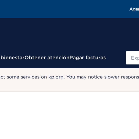
Age
Busc
 bienestar
Obtener atención
Pagar facturas
ect some services on kp.org. You may notice slower response