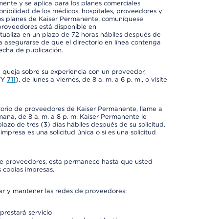
mente y se aplica para los planes comerciales
onibilidad de los médicos, hospitales, proveedores y
 los planes de Kaiser Permanente, comuníquese
proveedores está disponible en
ctualiza en un plazo de 72 horas hábiles después de
a asegurarse de que el directorio en línea contenga
fecha de publicación.
a queja sobre su experiencia con un proveedor,
TY
711
), de lunes a viernes, de 8 a. m. a 6 p. m., o visite
ctorio de proveedores de Kaiser Permanente, llame a
semana, de 8 a. m. a 8 p. m. Kaiser Permanente le
azo de tres (3) días hábiles después de su solicitud.
mpresa es una solicitud única o si es una solicitud
io de proveedores, esta permanece hasta que usted
 copias impresas.
rar y mantener las redes de proveedores:
prestará servicio