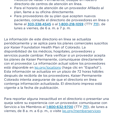
directorio de centros de atención en línea.
Para el horario de atención de un proveedor Afiliado al
plan, llame a su oficina directamente.
Para proveedores de su plan que acepten nuevos
pacientes, consulte el directorio de proveedores en línea o
llame al
303-338-4545
o al
1-800-218-1059
(TTY
711
), de
lunes a viernes, de 6 a. m. a 7 p. m.
La información de este directorio en línea se actualiza
periódicamente y se aplica para los planes comerciales suscritos
por Kaiser Foundation Health Plan of Colorado. La
disponibilidad de los médicos, hospitales, proveedores y
servicios puede cambiar. Para verificar si un proveedor acepta
los planes de Kaiser Permanente, comuníquese directamente
con el proveedor. La información actual sobre los proveedores
está disponible en
kp.org/locations
(haga clic en “Español”).
Esta información se actualiza en un plazo de 72 horas hábiles
después de recibirla de los proveedores. Kaiser Permanente
Colorado intenta asegurarse de que el directorio en línea
contenga información actualizada. El directorio impreso está
vigente a la fecha de publicación.
Para reportar alguna inexactitud en el directorio o presentar una
queja sobre su experiencia con un proveedor, comuníquese con
Servicio a los Miembros al
1-800-632-9700
(TTY
711
), de lunes a
viernes, de 8 a. m. a 6 p. m., o visite
kp.org/memberservices