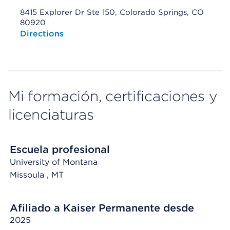
8415 Explorer Dr Ste 150, Colorado Springs, CO
80920
Opens native map application on mobile devices
Directions
Mi formación, certificaciones y
licenciaturas
Escuela profesional
University of Montana
Missoula
, MT
Afiliado a Kaiser Permanente desde
2025