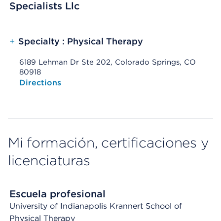
Specialists Llc
+
Specialty : Physical Therapy
6189 Lehman Dr Ste 202, Colorado Springs, CO
80918
Opens native map application on mobile devices
Directions
Mi formación, certificaciones y
licenciaturas
Escuela profesional
University of Indianapolis Krannert School of
Physical Therapy