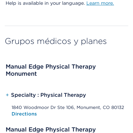
Help is available in your language.
Learn more.
Grupos médicos y planes
Manual Edge Physical Therapy
Monument
+
Specialty : Physical Therapy
1840 Woodmoor Dr Ste 106, Monument, CO 80132
Opens native map application on mobile devices
Directions
Manual Edge Physical Therapy