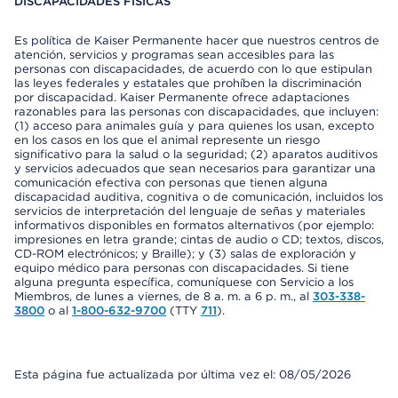
DISCAPACIDADES FÍSICAS
Es política de Kaiser Permanente hacer que nuestros centros de
atención, servicios y programas sean accesibles para las
personas con discapacidades, de acuerdo con lo que estipulan
las leyes federales y estatales que prohíben la discriminación
por discapacidad. Kaiser Permanente ofrece adaptaciones
razonables para las personas con discapacidades, que incluyen:
(1) acceso para animales guía y para quienes los usan, excepto
en los casos en los que el animal represente un riesgo
significativo para la salud o la seguridad; (2) aparatos auditivos
y servicios adecuados que sean necesarios para garantizar una
comunicación efectiva con personas que tienen alguna
discapacidad auditiva, cognitiva o de comunicación, incluidos los
servicios de interpretación del lenguaje de señas y materiales
informativos disponibles en formatos alternativos (por ejemplo:
impresiones en letra grande; cintas de audio o CD; textos, discos,
CD-ROM electrónicos; y Braille); y (3) salas de exploración y
equipo médico para personas con discapacidades. Si tiene
alguna pregunta específica, comuníquese con Servicio a los
Miembros, de lunes a viernes, de 8 a. m. a 6 p. m., al
303-338-
3800
o al
1-800-632-9700
(TTY
711
).
Esta página fue actualizada por última vez el: 08/05/2026