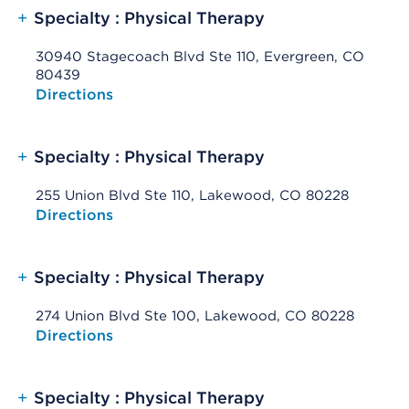
+
Specialty : Physical Therapy
30940 Stagecoach Blvd Ste 110, Evergreen, CO
80439
Opens native map application on mobile devices
Directions
+
Specialty : Physical Therapy
255 Union Blvd Ste 110, Lakewood, CO 80228
Opens native map application on mobile devices
Directions
+
Specialty : Physical Therapy
274 Union Blvd Ste 100, Lakewood, CO 80228
Opens native map application on mobile devices
Directions
+
Specialty : Physical Therapy