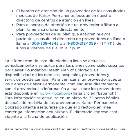
El horario de atención de un proveedor de los consultorios
médicos de Kaiser Permanente, busque en nuestro
directorio de centros de atención en línea.
Para el horario de atención de un proveedor Afiliado al
plan, llame a su oficina directamente.
Para proveedores de su plan que acepten nuevos
pacientes, consulte el directorio de proveedores en línea o
llame al
303-338-4545
o al
1-800-218-1059
(TTY
711
), de
lunes a viernes, de 6 a. m. a 7 p. m.
La información de este directorio en línea se actualiza
periódicamente y se aplica para los planes comerciales suscritos
por Kaiser Foundation Health Plan of Colorado. La
disponibilidad de los médicos, hospitales, proveedores y
servicios puede cambiar. Para verificar si un proveedor acepta
los planes de Kaiser Permanente, comuníquese directamente
con el proveedor. La información actual sobre los proveedores
está disponible en
kp.org/locations
(haga clic en “Español”).
Esta información se actualiza en un plazo de 72 horas hábiles
después de recibirla de los proveedores. Kaiser Permanente
Colorado intenta asegurarse de que el directorio en línea
contenga información actualizada. El directorio impreso está
vigente a la fecha de publicación.
Para reportar alguna inexactitud en el directorio o presentar una