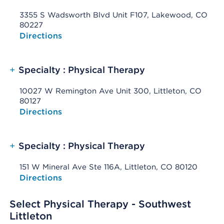
3355 S Wadsworth Blvd Unit F107, Lakewood, CO
80227
Opens native map application on mobile devices
Directions
+
Specialty : Physical Therapy
10027 W Remington Ave Unit 300, Littleton, CO
80127
Opens native map application on mobile devices
Directions
+
Specialty : Physical Therapy
151 W Mineral Ave Ste 116A, Littleton, CO 80120
Opens native map application on mobile devices
Directions
Select Physical Therapy - Southwest
Littleton