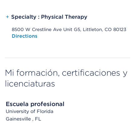
+
Specialty : Physical Therapy
8500 W Crestline Ave Unit G5, Littleton, CO 80123
Opens native map application on mobile devices
Directions
Mi formación, certificaciones y
licenciaturas
Escuela profesional
University of Florida
Gainesville
, FL