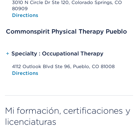
3010 N Circle Dr Ste 120, Colorado Springs, CO
80909
Opens native map application on mobile devices
Directions
Commonspirit Physical Therapy Pueblo
+
Specialty : Occupational Therapy
4112 Outlook Blvd Ste 96, Pueblo, CO 81008
Opens native map application on mobile devices
Directions
Mi formación, certificaciones y
licenciaturas