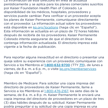
La información de este directorio en línea se actualiza
periódicamente y se aplica para los planes comerciales suscritos
por Kaiser Foundation Health Plan of Colorado. La
disponibilidad de los médicos, hospitales, proveedores y
servicios puede cambiar. Para verificar si un proveedor acepta
los planes de Kaiser Permanente, comuníquese directamente
con el proveedor. La información actual sobre los proveedores
está disponible en
kp.org/locations
(haga clic en “Español”).
Esta información se actualiza en un plazo de 72 horas hábiles
después de recibirla de los proveedores. Kaiser Permanente
Colorado intenta asegurarse de que el directorio en línea
contenga información actualizada. El directorio impreso está
vigente a la fecha de publicación.
Para reportar alguna inexactitud en el directorio o presentar una
queja sobre su experiencia con un proveedor, comuníquese con
Servicio a los Miembros al
1-800-632-9700
(TTY
711
), de lunes a
viernes, de 8 a. m. a 6 p. m., o visite
kp.org/memberservices
(haga clic en “Español”).
Miembro de Medicare: Para solicitar una copia impresa del
directorio de proveedores de Kaiser Permanente, llame a
Servicio a los Miembros al
1-800-476-2167
, los siete días de la
semana, de 8 a. m. a 8 p. m. Kaiser Permanente le enviará una
copia impresa del directorio de proveedores en un plazo de tres
(3) días hábiles después de su solicitud. Kaiser Permanente
podría preguntar si su solicitud de una copia impresa es una