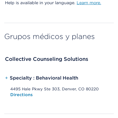
Help is available in your language.
Learn more.
Grupos médicos y planes
Collective Counseling Solutions
+
Specialty : Behavioral Health
4495 Hale Pkwy Ste 303, Denver, CO 80220
Opens native map application on mobile devices
Directions