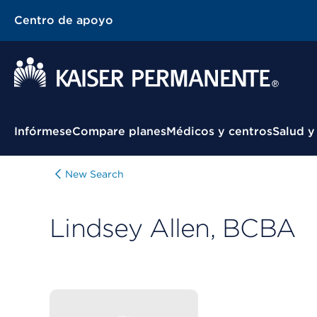
Centro de apoyo
Menú contextual
Infórmese
Compare planes
Médicos y centros
Salud y
New Search
Lindsey Allen, BCBA