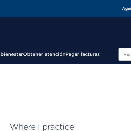
Age
Busc
 bienestar
Obtener atención
Pagar facturas
Where I practice