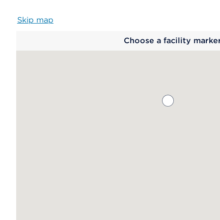
Skip map
Map
Choose a facility marke