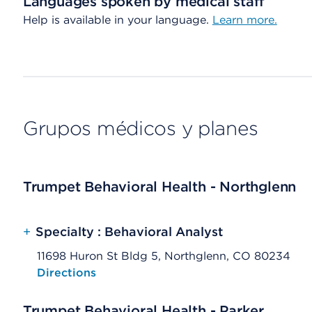
Languages spoken by medical staff
Help is available in your language.
Learn more.
Grupos médicos y planes
Trumpet Behavioral Health - Northglenn
+
Specialty : Behavioral Analyst
11698 Huron St Bldg 5, Northglenn, CO 80234
Opens native map application on mobile devices
Directions
Trumpet Behavioral Health - Parker