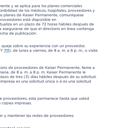
mente y se aplica para los planes comerciales
onibilidad de los médicos, hospitales, proveedores y
 los planes de Kaiser Permanente, comuníquese
proveedores está disponible en
ctualiza en un plazo de 72 horas hábiles después de
a asegurarse de que el directorio en línea contenga
fecha de publicación.
a queja sobre su experiencia con un proveedor,
TY
711
), de lunes a viernes, de 8 a. m. a 6 p. m., o visite
ctorio de proveedores de Kaiser Permanente, llame a
semana, de 8 a. m. a 8 p. m. Kaiser Permanente le
azo de tres (3) días hábiles después de su solicitud.
mpresa es una solicitud única o si es una solicitud
io de proveedores, esta permanece hasta que usted
 copias impresas.
rar y mantener las redes de proveedores: