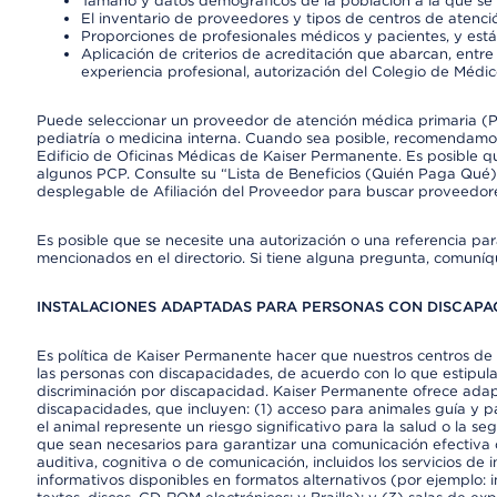
Tamaño y datos demográficos de la población a la que se 
El inventario de proveedores y tipos de centros de atenció
Proporciones de profesionales médicos y pacientes, y est
Aplicación de criterios de acreditación que abarcan, entre 
experiencia profesional, autorización del Colegio de Médic
Puede seleccionar un proveedor de atención médica primaria (Pr
pediatría o medicina interna. Cuando sea posible, recomendamos
Edificio de Oficinas Médicas de Kaiser Permanente. Es posible
algunos PCP. Consulte su “Lista de Beneficios (Quién Paga Qué)
desplegable de Afiliación del Proveedor para buscar proveedor
Es posible que se necesite una autorización o una referencia pa
mencionados en el directorio. Si tiene alguna pregunta, comuníq
INSTALACIONES ADAPTADAS PARA PERSONAS CON DISCAPAC
Es política de Kaiser Permanente hacer que nuestros centros de 
las personas con discapacidades, de acuerdo con lo que estipulan
discriminación por discapacidad. Kaiser Permanente ofrece adap
discapacidades, que incluyen: (1) acceso para animales guía y pa
el animal represente un riesgo significativo para la salud o la s
que sean necesarios para garantizar una comunicación efectiva
auditiva, cognitiva o de comunicación, incluidos los servicios de
informativos disponibles en formatos alternativos (por ejemplo: 