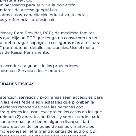
prestará servicio
n necesarios para servir a la población
ándares de acceso geográfico
otras cosas, capacitación educativa, licencias,
os y referencias profesionales
imary Care Provider, PCP) de medicina familiar,
 que elija un PCP que tenga un consultorio en un
 que deba pagar copagos o coseguros más altos para
” para obtener detalles adicionales. Use el menú
es de Kaiser Permanente.
ra acceder a algunos de los proveedores
uese con Servicio a los Miembros.
IDADES FÍSICAS
atención, servicios y programas sean accesibles para
 las leyes federales y estatales que prohíben la
taciones razonables para las personas con
ra quienes los usan, excepto en los casos en los que
eguridad; (2) aparatos auditivos y servicios adecuados
 con personas que tienen alguna discapacidad
 interpretación del lenguaje de señas y materiales
impresiones en letra grande; cintas de audio o CD;