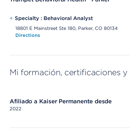
+
Specialty : Behavioral Analyst
18801 E Mainstreet Ste 180, Parker, CO 80134
Opens native map application on mobile devices
Directions
Mi formación, certificaciones y 
Afiliado a Kaiser Permanente desde
2022