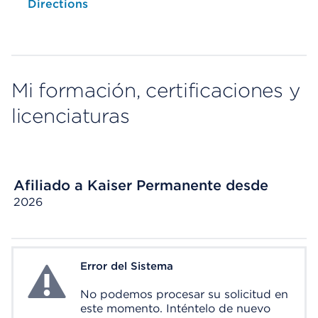
Opens native map application on mobile devices
Directions
Mi formación, certificaciones y
licenciaturas
Afiliado a Kaiser Permanente desde
2026
Error del Sistema
System Error
No podemos procesar su solicitud en
este momento. Inténtelo de nuevo