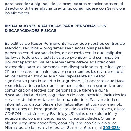
para acceder a algunos de los proveedores mencionados en el
directorio. Si tiene alguna pregunta, comuníquese con Servicio a
los Miembros.
INSTALACIONES ADAPTADAS PARA PERSONAS CON
DISCAPACIDADES FÍSICAS
Es política de Kaiser Permanente hacer que nuestros centros de
atención, servicios y programas sean accesibles para las
personas con discapacidades, de acuerdo con lo que estipulan
las leyes federales y estatales que prohíben la discriminación
por discapacidad. Kaiser Permanente ofrece adaptaciones
razonables para las personas con discapacidades, que incluyen:
(1) acceso para animales guía y para quienes los usan, excepto
en los casos en los que el animal represente un riesgo
significativo para la salud o la seguridad; (2) aparatos auditivos
y servicios adecuados que sean necesarios para garantizar una
comunicación efectiva con personas que tienen alguna
discapacidad auditiva, cognitiva o de comunicación, incluidos los
servicios de interpretación del lenguaje de señas y materiales
informativos disponibles en formatos alternativos (por ejemplo:
impresiones en letra grande; cintas de audio o CD; textos, discos,
CD-ROM electrónicos; y Braille); y (3) salas de exploración y
equipo médico para personas con discapacidades. Si tiene
alguna pregunta específica, comuníquese con Servicio a los
Miembros, de lunes a viernes, de 8 a. m. a 6 p. m., al
303-338-