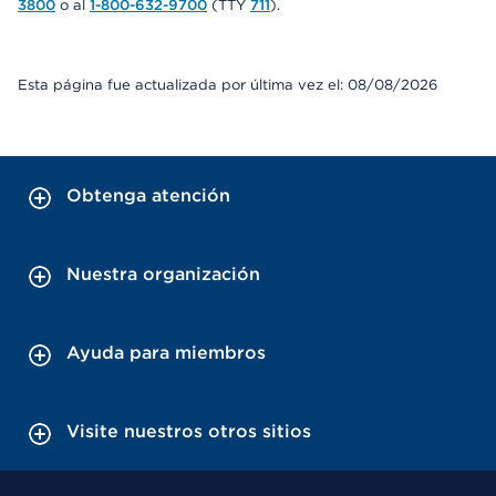
3800
o al
1-800-632-9700
(TTY
711
).
Esta página fue actualizada por última vez el: 08/08/2026
Obtenga atención
Nuestra organización
Ayuda para miembros
Visite nuestros otros sitios