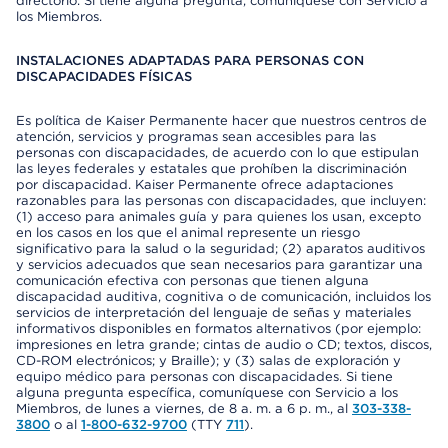
directorio. Si tiene alguna pregunta, comuníquese con Servicio a
los Miembros.
INSTALACIONES ADAPTADAS PARA PERSONAS CON
DISCAPACIDADES FÍSICAS
Es política de Kaiser Permanente hacer que nuestros centros de
atención, servicios y programas sean accesibles para las
personas con discapacidades, de acuerdo con lo que estipulan
las leyes federales y estatales que prohíben la discriminación
por discapacidad. Kaiser Permanente ofrece adaptaciones
razonables para las personas con discapacidades, que incluyen:
(1) acceso para animales guía y para quienes los usan, excepto
en los casos en los que el animal represente un riesgo
significativo para la salud o la seguridad; (2) aparatos auditivos
y servicios adecuados que sean necesarios para garantizar una
comunicación efectiva con personas que tienen alguna
discapacidad auditiva, cognitiva o de comunicación, incluidos los
servicios de interpretación del lenguaje de señas y materiales
informativos disponibles en formatos alternativos (por ejemplo:
impresiones en letra grande; cintas de audio o CD; textos, discos,
CD-ROM electrónicos; y Braille); y (3) salas de exploración y
equipo médico para personas con discapacidades. Si tiene
alguna pregunta específica, comuníquese con Servicio a los
Miembros, de lunes a viernes, de 8 a. m. a 6 p. m., al
303-338-
3800
o al
1-800-632-9700
(TTY
711
).