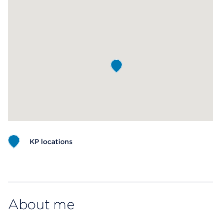
KP locations
Map ends
About me