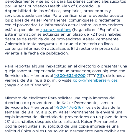
periódicamente y se aplica para los planes comerciales suscritos
por Kaiser Foundation Health Plan of Colorado. La
disponibilidad de los médicos, hospitales, proveedores y
servicios puede cambiar. Para verificar si un proveedor acepta
los planes de Kaiser Permanente, comuníquese directamente
con el proveedor. La información actual sobre los proveedores
está disponible en
kp.org/locations
(haga clic en “Español”).
Esta información se actualiza en un plazo de 72 horas hábiles
después de recibirla de los proveedores. Kaiser Permanente
Colorado intenta asegurarse de que el directorio en línea
contenga información actualizada. El directorio impreso está
vigente a la fecha de publicación.
Para reportar alguna inexactitud en el directorio o presentar una
queja sobre su experiencia con un proveedor, comuníquese con
Servicio a los Miembros al
1-800-632-9700
(TTY
711
), de lunes a
viernes, de 8 a. m. a 6 p. m., o visite
kp.org/memberservices
(haga clic en “Español”).
Miembro de Medicare: Para solicitar una copia impresa del
directorio de proveedores de Kaiser Permanente, llame a
Servicio a los Miembros al
1-800-476-2167
, los siete días de la
semana, de 8 a. m. a 8 p. m. Kaiser Permanente le enviará una
copia impresa del directorio de proveedores en un plazo de tres
(3) días hábiles después de su solicitud. Kaiser Permanente
podría preguntar si su solicitud de una copia impresa es una
solicitud única o si es una solicitud permanente para recibir esta