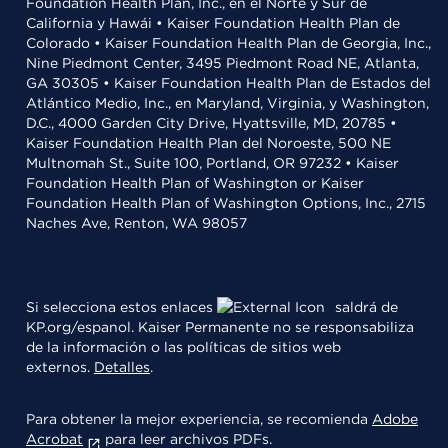
Foundation Health Plan, Inc., en el Norte y Sur de
California y Hawái • Kaiser Foundation Health Plan de
Colorado • Kaiser Foundation Health Plan de Georgia, Inc.,
Nine Piedmont Center, 3495 Piedmont Road NE, Atlanta,
GA 30305 • Kaiser Foundation Health Plan de Estados del
Atlántico Medio, Inc., en Maryland, Virginia, y Washington,
D.C., 4000 Garden City Drive, Hyattsville, MD, 20785 •
Kaiser Foundation Health Plan del Noroeste, 500 NE
Multnomah St., Suite 100, Portland, OR 97232 • Kaiser
Foundation Health Plan of Washington or Kaiser
Foundation Health Plan of Washington Options, Inc., 2715
Naches Ave, Renton, WA 98057
Si selecciona estos enlaces
saldrá de
KP.org/espanol. Kaiser Permanente no se responsabiliza
de la información o las políticas de sitios web
externos.
Detalles
.
Para obtener la mejor experiencia, se recomienda
Adobe
Acrobat
para leer archivos PDFs.