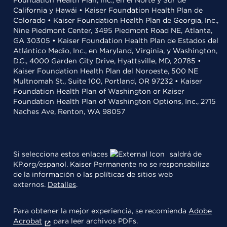
Foundation Health Plan, Inc., en el Norte y Sur de
California y Hawái • Kaiser Foundation Health Plan de
Colorado • Kaiser Foundation Health Plan de Georgia, Inc.,
Nine Piedmont Center, 3495 Piedmont Road NE, Atlanta,
GA 30305 • Kaiser Foundation Health Plan de Estados del
Atlántico Medio, Inc., en Maryland, Virginia, y Washington,
D.C., 4000 Garden City Drive, Hyattsville, MD, 20785 •
Kaiser Foundation Health Plan del Noroeste, 500 NE
Multnomah St., Suite 100, Portland, OR 97232 • Kaiser
Foundation Health Plan of Washington or Kaiser
Foundation Health Plan of Washington Options, Inc., 2715
Naches Ave, Renton, WA 98057
Si selecciona estos enlaces
saldrá de
KP.org/espanol. Kaiser Permanente no se responsabiliza
de la información o las políticas de sitios web
externos.
Detalles
.
Para obtener la mejor experiencia, se recomienda
Adobe
Acrobat
para leer archivos PDFs.