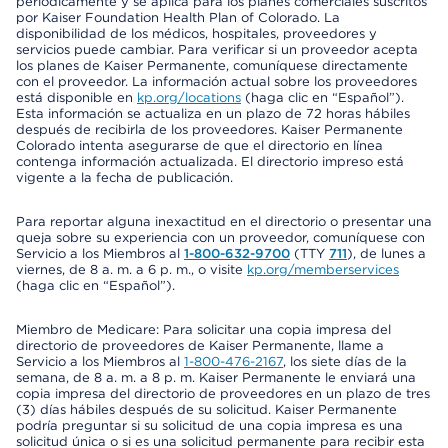
periódicamente y se aplica para los planes comerciales suscritos
por Kaiser Foundation Health Plan of Colorado. La
disponibilidad de los médicos, hospitales, proveedores y
servicios puede cambiar. Para verificar si un proveedor acepta
los planes de Kaiser Permanente, comuníquese directamente
con el proveedor. La información actual sobre los proveedores
está disponible en
kp.org/locations
(haga clic en “Español”).
Esta información se actualiza en un plazo de 72 horas hábiles
después de recibirla de los proveedores. Kaiser Permanente
Colorado intenta asegurarse de que el directorio en línea
contenga información actualizada. El directorio impreso está
vigente a la fecha de publicación.
Para reportar alguna inexactitud en el directorio o presentar una
queja sobre su experiencia con un proveedor, comuníquese con
Servicio a los Miembros al
1-800-632-9700
(TTY
711
), de lunes a
viernes, de 8 a. m. a 6 p. m., o visite
kp.org/memberservices
(haga clic en “Español”).
Miembro de Medicare: Para solicitar una copia impresa del
directorio de proveedores de Kaiser Permanente, llame a
Servicio a los Miembros al
1-800-476-2167
, los siete días de la
semana, de 8 a. m. a 8 p. m. Kaiser Permanente le enviará una
copia impresa del directorio de proveedores en un plazo de tres
(3) días hábiles después de su solicitud. Kaiser Permanente
podría preguntar si su solicitud de una copia impresa es una
solicitud única o si es una solicitud permanente para recibir esta