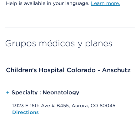
Help is available in your language.
Learn more.
Grupos médicos y planes
Children's Hospital Colorado - Anschutz
+
Specialty : Neonatology
13123 E 16th Ave # B455, Aurora, CO 80045
Opens native map application on mobile devices
Directions