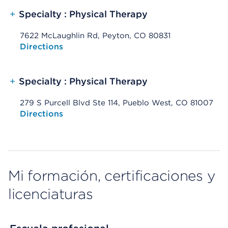
+
Specialty : Physical Therapy
7622 McLaughlin Rd, Peyton, CO 80831
Opens native map application on mobile devices
Directions
+
Specialty : Physical Therapy
279 S Purcell Blvd Ste 114, Pueblo West, CO 81007
Opens native map application on mobile devices
Directions
Mi formación, certificaciones y
licenciaturas