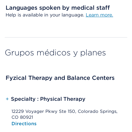
Languages spoken by medical staff
Help is available in your language.
Learn more.
Grupos médicos y planes
Fyzical Therapy and Balance Centers
+
Specialty : Physical Therapy
12229 Voyager Pkwy Ste 150, Colorado Springs,
CO 80921
Opens native map application on mobile devices
Directions