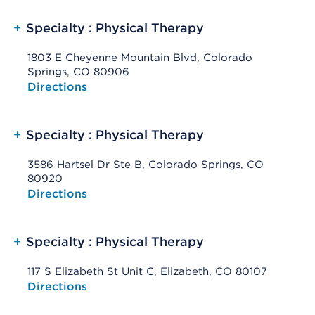
+
Specialty : Physical Therapy
1803 E Cheyenne Mountain Blvd, Colorado
Springs, CO 80906
Opens native map application on mobile devices
Directions
+
Specialty : Physical Therapy
3586 Hartsel Dr Ste B, Colorado Springs, CO
80920
Opens native map application on mobile devices
Directions
+
Specialty : Physical Therapy
117 S Elizabeth St Unit C, Elizabeth, CO 80107
Opens native map application on mobile devices
Directions