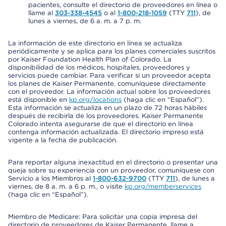
pacientes, consulte el directorio de proveedores en línea o
llame al
303-338-4545
o al
1-800-218-1059
(TTY
711
), de
lunes a viernes, de 6 a. m. a 7 p. m.
La información de este directorio en línea se actualiza
periódicamente y se aplica para los planes comerciales suscritos
por Kaiser Foundation Health Plan of Colorado. La
disponibilidad de los médicos, hospitales, proveedores y
servicios puede cambiar. Para verificar si un proveedor acepta
los planes de Kaiser Permanente, comuníquese directamente
con el proveedor. La información actual sobre los proveedores
está disponible en
kp.org/locations
(haga clic en “Español”).
Esta información se actualiza en un plazo de 72 horas hábiles
después de recibirla de los proveedores. Kaiser Permanente
Colorado intenta asegurarse de que el directorio en línea
contenga información actualizada. El directorio impreso está
vigente a la fecha de publicación.
Para reportar alguna inexactitud en el directorio o presentar una
queja sobre su experiencia con un proveedor, comuníquese con
Servicio a los Miembros al
1-800-632-9700
(TTY
711
), de lunes a
viernes, de 8 a. m. a 6 p. m., o visite
kp.org/memberservices
(haga clic en “Español”).
Miembro de Medicare: Para solicitar una copia impresa del
directorio de proveedores de Kaiser Permanente, llame a