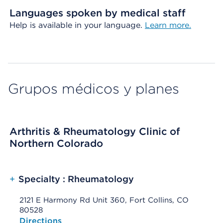
Languages spoken by medical staff
Help is available in your language.
Learn more.
Grupos médicos y planes
Arthritis & Rheumatology Clinic of
Northern Colorado
+
Specialty : Rheumatology
2121 E Harmony Rd Unit 360, Fort Collins, CO
80528
Opens native map application on mobile devices
Directions