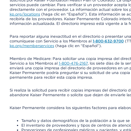
suscritos por Kaiser Foundation Health Plan of Colorado. La disp
servicios puede cambiar. Para verificar si un proveedor acepta
directamente con el proveedor. La información actual sobre los 
kp.org/locations
(haga clic en “Español”). Esta información se a
recibirla de los proveedores. Kaiser Permanente Colorado intent
información actualizada. El directorio impreso está vigente a la 
Para reportar alguna inexactitud en el directorio o presentar un
comuníquese con Servicio a los Miembros al
1-800-632-9700
(T
kp.org/memberservices
(haga clic en “Español”).
Miembro de Medicare: Para solicitar una copia impresa del dire
Servicio a los Miembros al
1-800-476-2167
, los siete días de la 
enviará una copia impresa del directorio de proveedores en un pl
Kaiser Permanente podría preguntar si su solicitud de una copia i
permanente para recibir esta copia impresa.
Si realiza la solicitud para recibir copias impresas del director
abandone Kaiser Permanente o solicite que dejen de enviarle las
Kaiser Permanente considera los siguientes factores para elabo
Tamaño y datos demográficos de la población a la que se 
El inventario de proveedores y tipos de centros de atenció
Proporciones de profesionales médicos y pacientes, y est