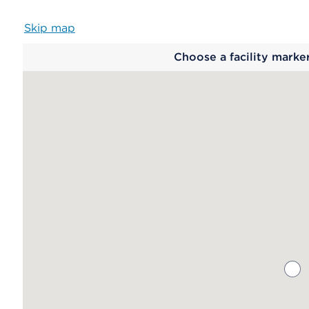
Skip map
Map
Choose a facility marke