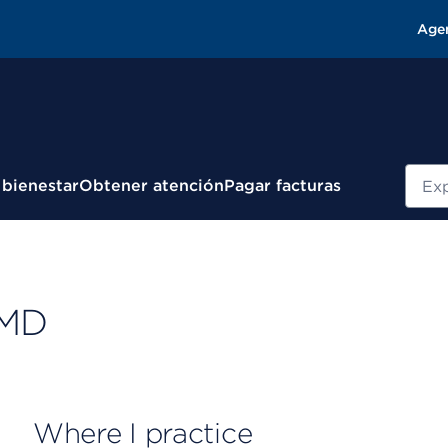
Age
Busc
 bienestar
Obtener atención
Pagar facturas
 MD
Where I practice