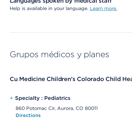
Languages spoken by medical staff
Help is available in your language.
Learn more.
Grupos médicos y planes
Cu Medicine Children's Colorado Child Heal
+
Specialty : Pediatrics
860 Potomac Cir, Aurora, CO 80011
Opens native map application on mobile devices
Directions