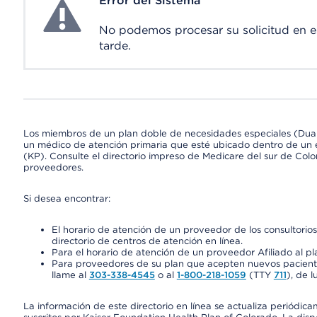
Error del Sistema
System Error
No podemos procesar su solicitud en 
tarde.
Los miembros de un plan doble de necesidades especiales (Dua
un médico de atención primaria que esté ubicado dentro de un e
(KP). Consulte el directorio impreso de Medicare del sur de Col
proveedores.
Si desea encontrar:
El horario de atención de un proveedor de los consultori
directorio de centros de atención en línea.
Para el horario de atención de un proveedor Afiliado al pla
Para proveedores de su plan que acepten nuevos pacientes
llame al
303-338-4545
o al
1-800-218-1059
(TTY
711
), de l
La información de este directorio en línea se actualiza periódica