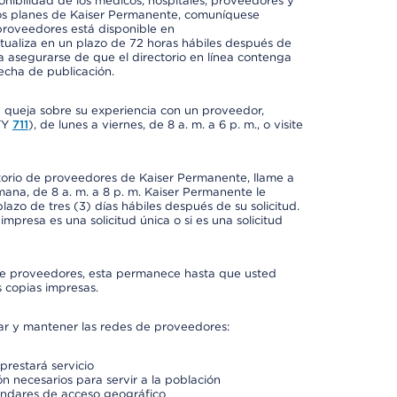
onibilidad de los médicos, hospitales, proveedores y
 los planes de Kaiser Permanente, comuníquese
proveedores está disponible en
ctualiza en un plazo de 72 horas hábiles después de
a asegurarse de que el directorio en línea contenga
fecha de publicación.
a queja sobre su experiencia con un proveedor,
TY
711
), de lunes a viernes, de 8 a. m. a 6 p. m., o visite
ctorio de proveedores de Kaiser Permanente, llame a
semana, de 8 a. m. a 8 p. m. Kaiser Permanente le
azo de tres (3) días hábiles después de su solicitud.
mpresa es una solicitud única o si es una solicitud
io de proveedores, esta permanece hasta que usted
 copias impresas.
rar y mantener las redes de proveedores:
prestará servicio
n necesarios para servir a la población
ándares de acceso geográfico