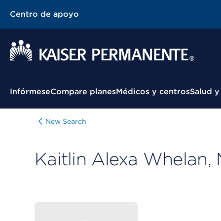
Centro de apoyo
Menú contextual
Infórmese
Compare planes
Médicos y centros
Salud y
New Search
Kaitlin Alexa Whelan,