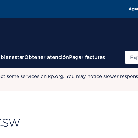
Age
Busc
 bienestar
Obtener atención
Pagar facturas
ect some services on kp.org. You may notice slower response
 LCSW