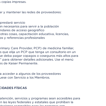
 copias impresas.
rar y mantener las redes de proveedores:
prestará servicio
n necesarios para servir a la población
ándares de acceso geográfico
otras cosas, capacitación educativa, licencias,
os y referencias profesionales
imary Care Provider, PCP) de medicina familiar,
 que elija un PCP que tenga un consultorio en un
 que deba pagar copagos o coseguros más altos para
” para obtener detalles adicionales. Use el menú
es de Kaiser Permanente.
ra acceder a algunos de los proveedores
uese con Servicio a los Miembros.
IDADES FÍSICAS
atención, servicios y programas sean accesibles para
 las leyes federales y estatales que prohíben la
taciones razonables para las personas con