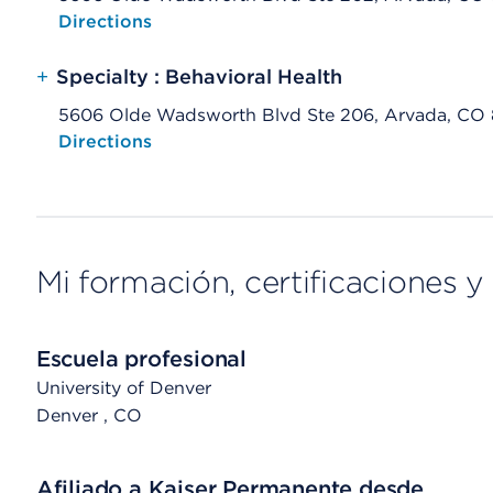
Opens native map application on mobile devices
Directions
+
Specialty : Behavioral Health
5606 Olde Wadsworth Blvd Ste 206, Arvada, CO
Opens native map application on mobile devices
Directions
Mi formación, certificaciones y 
Escuela profesional
University of Denver
Denver
, CO
Afiliado a Kaiser Permanente desde