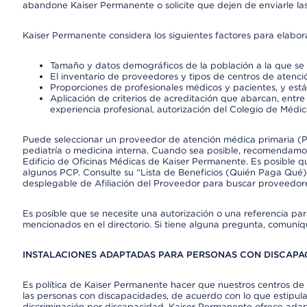
abandone Kaiser Permanente o solicite que dejen de enviarle las
Kaiser Permanente considera los siguientes factores para elabo
Tamaño y datos demográficos de la población a la que se 
El inventario de proveedores y tipos de centros de atenció
Proporciones de profesionales médicos y pacientes, y est
Aplicación de criterios de acreditación que abarcan, entre 
experiencia profesional, autorización del Colegio de Médic
Puede seleccionar un proveedor de atención médica primaria (Pr
pediatría o medicina interna. Cuando sea posible, recomendamos
Edificio de Oficinas Médicas de Kaiser Permanente. Es posible
algunos PCP. Consulte su “Lista de Beneficios (Quién Paga Qué)
desplegable de Afiliación del Proveedor para buscar proveedor
Es posible que se necesite una autorización o una referencia pa
mencionados en el directorio. Si tiene alguna pregunta, comuníq
INSTALACIONES ADAPTADAS PARA PERSONAS CON DISCAPAC
Es política de Kaiser Permanente hacer que nuestros centros de 
las personas con discapacidades, de acuerdo con lo que estipulan
discriminación por discapacidad. Kaiser Permanente ofrece adap