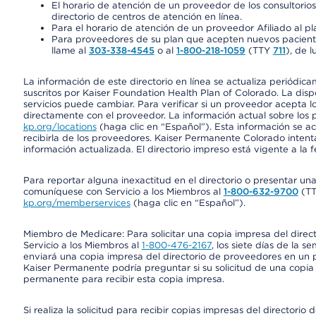
El horario de atención de un proveedor de los consultori
directorio de centros de atención en línea.
Para el horario de atención de un proveedor Afiliado al pla
Para proveedores de su plan que acepten nuevos pacientes
llame al
303-338-4545
o al
1-800-218-1059
(TTY
711
), de l
La información de este directorio en línea se actualiza periódica
suscritos por Kaiser Foundation Health Plan of Colorado. La disp
servicios puede cambiar. Para verificar si un proveedor acepta
directamente con el proveedor. La información actual sobre los 
kp.org/locations
(haga clic en “Español”). Esta información se a
recibirla de los proveedores. Kaiser Permanente Colorado intent
información actualizada. El directorio impreso está vigente a la 
Para reportar alguna inexactitud en el directorio o presentar un
comuníquese con Servicio a los Miembros al
1-800-632-9700
(T
kp.org/memberservices
(haga clic en “Español”).
Miembro de Medicare: Para solicitar una copia impresa del dire
Servicio a los Miembros al
1-800-476-2167
, los siete días de la 
enviará una copia impresa del directorio de proveedores en un pl
Kaiser Permanente podría preguntar si su solicitud de una copia i
permanente para recibir esta copia impresa.
Si realiza la solicitud para recibir copias impresas del director