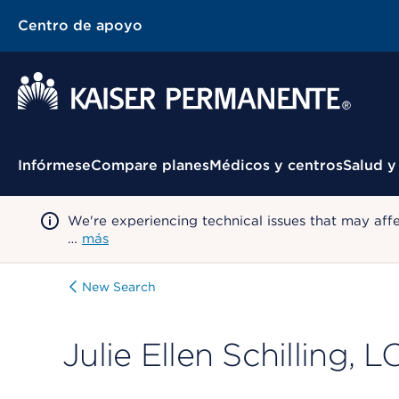
Centro de apoyo
Menú contextual
Infórmese
Compare planes
Médicos y centros
Salud y
We're experiencing technical issues that may aff
…
más
New Search
Julie Ellen Schilling,