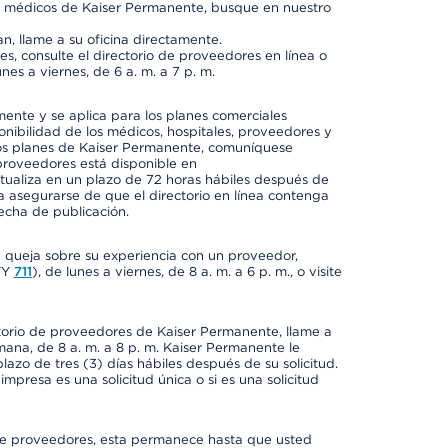
os médicos de Kaiser Permanente, busque en nuestro
n, llame a su oficina directamente.
, consulte el directorio de proveedores en línea o
unes a viernes, de 6 a. m. a 7 p. m.
mente y se aplica para los planes comerciales
onibilidad de los médicos, hospitales, proveedores y
 los planes de Kaiser Permanente, comuníquese
proveedores está disponible en
ctualiza en un plazo de 72 horas hábiles después de
a asegurarse de que el directorio en línea contenga
fecha de publicación.
a queja sobre su experiencia con un proveedor,
TY
711
), de lunes a viernes, de 8 a. m. a 6 p. m., o visite
ctorio de proveedores de Kaiser Permanente, llame a
semana, de 8 a. m. a 8 p. m. Kaiser Permanente le
azo de tres (3) días hábiles después de su solicitud.
mpresa es una solicitud única o si es una solicitud
io de proveedores, esta permanece hasta que usted