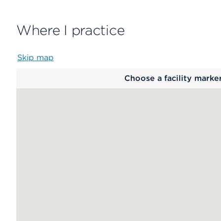
Where I practice
Skip map
Map
Choose a facility marke