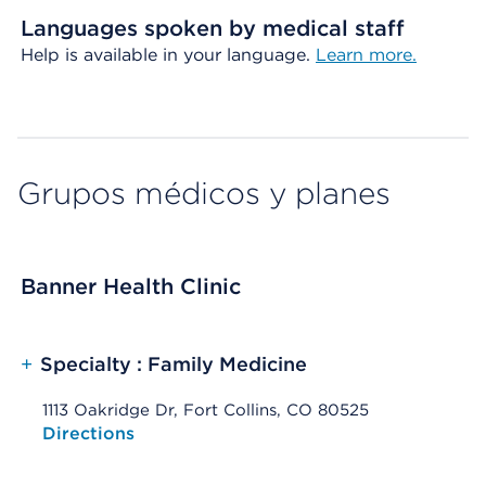
Languages spoken by medical staff
Help is available in your language.
Learn more.
Grupos médicos y planes
Banner Health Clinic
+
Specialty : Family Medicine
1113 Oakridge Dr, Fort Collins, CO 80525
Opens native map application on mobile devices
Directions