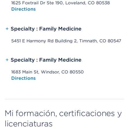
1625 Foxtrail Dr Ste 190, Loveland, CO 80538
Opens native map application on mobile devices
Directions
+
Specialty : Family Medicine
5451 E Harmony Rd Building 2, Timnath, CO 80547
+
Specialty : Family Medicine
1683 Main St, Windsor, CO 80550
Opens native map application on mobile devices
Directions
Mi formación, certificaciones y
licenciaturas