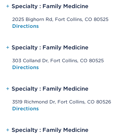
+
Specialty : Family Medicine
2025 Bighorn Rd, Fort Collins, CO 80525
Opens native map application on mobile devices
Directions
+
Specialty : Family Medicine
303 Colland Dr, Fort Collins, CO 80525
Opens native map application on mobile devices
Directions
+
Specialty : Family Medicine
3519 Richmond Dr, Fort Collins, CO 80526
Opens native map application on mobile devices
Directions
+
Specialty : Family Medicine