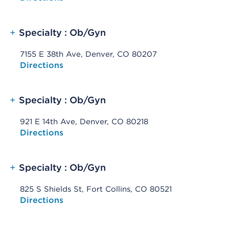
+
Specialty : Ob/Gyn
7155 E 38th Ave, Denver, CO 80207
Opens native map application on mobile devices
Directions
+
Specialty : Ob/Gyn
921 E 14th Ave, Denver, CO 80218
Opens native map application on mobile devices
Directions
+
Specialty : Ob/Gyn
825 S Shields St, Fort Collins, CO 80521
Opens native map application on mobile devices
Directions