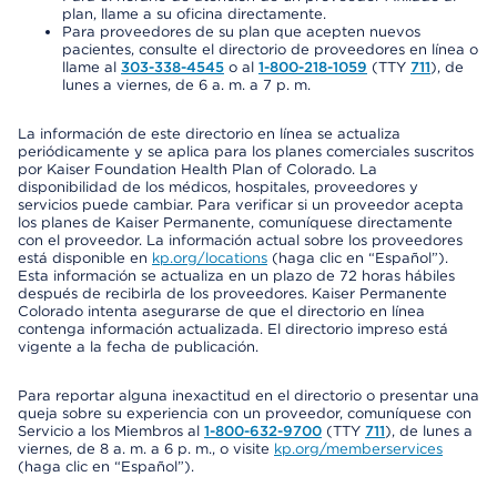
plan, llame a su oficina directamente.
Para proveedores de su plan que acepten nuevos
pacientes, consulte el directorio de proveedores en línea o
llame al
303-338-4545
o al
1-800-218-1059
(TTY
711
), de
lunes a viernes, de 6 a. m. a 7 p. m.
La información de este directorio en línea se actualiza
periódicamente y se aplica para los planes comerciales suscritos
por Kaiser Foundation Health Plan of Colorado. La
disponibilidad de los médicos, hospitales, proveedores y
servicios puede cambiar. Para verificar si un proveedor acepta
los planes de Kaiser Permanente, comuníquese directamente
con el proveedor. La información actual sobre los proveedores
está disponible en
kp.org/locations
(haga clic en “Español”).
Esta información se actualiza en un plazo de 72 horas hábiles
después de recibirla de los proveedores. Kaiser Permanente
Colorado intenta asegurarse de que el directorio en línea
contenga información actualizada. El directorio impreso está
vigente a la fecha de publicación.
Para reportar alguna inexactitud en el directorio o presentar una
queja sobre su experiencia con un proveedor, comuníquese con
Servicio a los Miembros al
1-800-632-9700
(TTY
711
), de lunes a
viernes, de 8 a. m. a 6 p. m., o visite
kp.org/memberservices
(haga clic en “Español”).