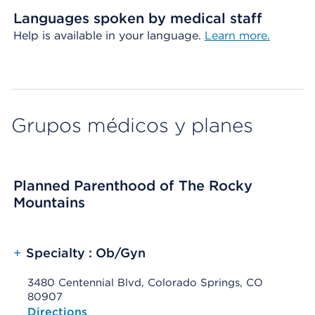
Languages spoken by medical staff
Help is available in your language.
Learn more.
Grupos médicos y planes
Planned Parenthood of The Rocky
Mountains
+
Specialty : Ob/Gyn
3480 Centennial Blvd, Colorado Springs, CO
80907
Opens native map application on mobile devices
Directions