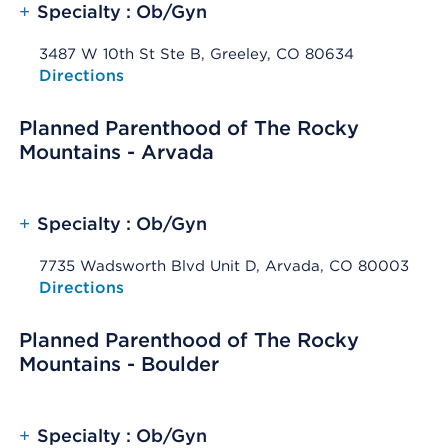
+
Specialty : Ob/Gyn
3487 W 10th St Ste B, Greeley, CO 80634
Opens native map application on mobile devices
Directions
Planned Parenthood of The Rocky
Mountains - Arvada
+
Specialty : Ob/Gyn
7735 Wadsworth Blvd Unit D, Arvada, CO 80003
Opens native map application on mobile devices
Directions
Planned Parenthood of The Rocky
Mountains - Boulder
+
Specialty : Ob/Gyn