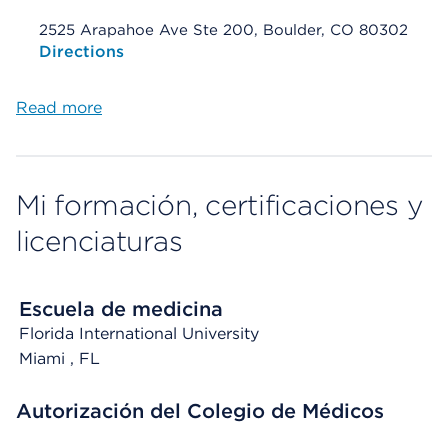
2525 Arapahoe Ave Ste 200, Boulder, CO 80302
Opens native map application on mobile devices
Directions
Read more
Mi formación, certificaciones y
licenciaturas
Escuela de medicina
Florida International University
Miami
, FL
Autorización del Colegio de Médicos