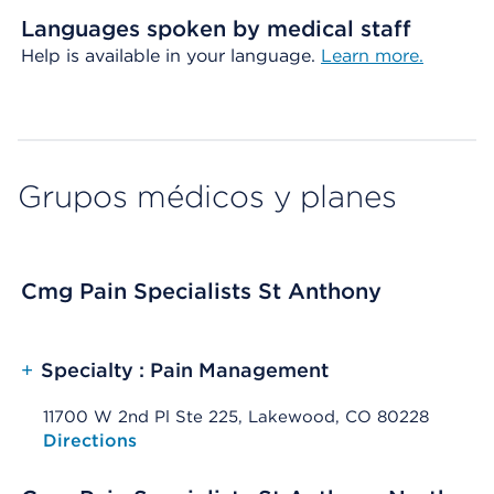
Languages spoken by medical staff
Help is available in your language.
Learn more.
Grupos médicos y planes
Cmg Pain Specialists St Anthony
+
Specialty : Pain Management
11700 W 2nd Pl Ste 225, Lakewood, CO 80228
Opens native map application on mobile devices
Directions