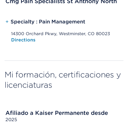
Cmg Pain Specialists St Anthony North
+
Specialty : Pain Management
14300 Orchard Pkwy, Westminster, CO 80023
Opens native map application on mobile devices
Directions
Mi formación, certificaciones y
licenciaturas
Afiliado a Kaiser Permanente desde
2025