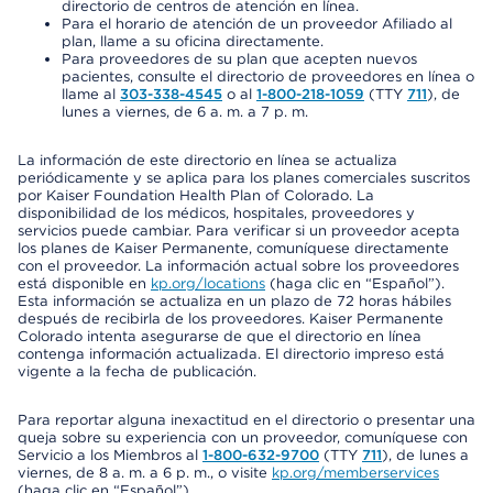
directorio de centros de atención en línea.
Para el horario de atención de un proveedor Afiliado al
plan, llame a su oficina directamente.
Para proveedores de su plan que acepten nuevos
pacientes, consulte el directorio de proveedores en línea o
llame al
303-338-4545
o al
1-800-218-1059
(TTY
711
), de
lunes a viernes, de 6 a. m. a 7 p. m.
La información de este directorio en línea se actualiza
periódicamente y se aplica para los planes comerciales suscritos
por Kaiser Foundation Health Plan of Colorado. La
disponibilidad de los médicos, hospitales, proveedores y
servicios puede cambiar. Para verificar si un proveedor acepta
los planes de Kaiser Permanente, comuníquese directamente
con el proveedor. La información actual sobre los proveedores
está disponible en
kp.org/locations
(haga clic en “Español”).
Esta información se actualiza en un plazo de 72 horas hábiles
después de recibirla de los proveedores. Kaiser Permanente
Colorado intenta asegurarse de que el directorio en línea
contenga información actualizada. El directorio impreso está
vigente a la fecha de publicación.
Para reportar alguna inexactitud en el directorio o presentar una
queja sobre su experiencia con un proveedor, comuníquese con
Servicio a los Miembros al
1-800-632-9700
(TTY
711
), de lunes a
viernes, de 8 a. m. a 6 p. m., o visite
kp.org/memberservices
(haga clic en “Español”).