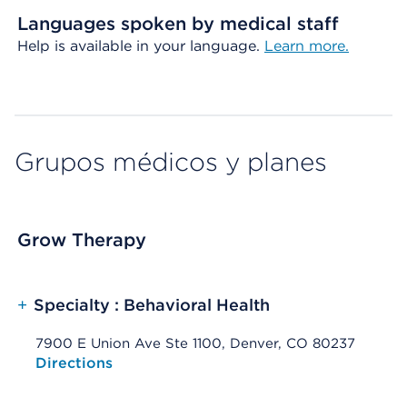
Languages spoken by medical staff
Help is available in your language.
Learn more.
Grupos médicos y planes
Grow Therapy
+
Specialty : Behavioral Health
7900 E Union Ave Ste 1100, Denver, CO 80237
Opens native map application on mobile devices
Directions