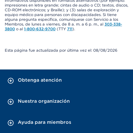
informativos disponibles en formatos alternativos (por ejemplo:
impresiones en letra grande; cintas de audio o CD; textos, discos,
CD-ROM electrónicos; y Braille); y (3) salas de exploración y
equipo médico para personas con discapacidades. Si tiene
alguna pregunta específica, comuníquese con Servicio a los
Miembros, de lunes a viernes, de 8 a. m. a 6 p. m., al
303-338-
3800
o al
1-800-632-9700
(TTY
711
).
Esta página fue actualizada por última vez el: 08/08/2026
Obtenga atención
Nuestra organización
Ayuda para miembros