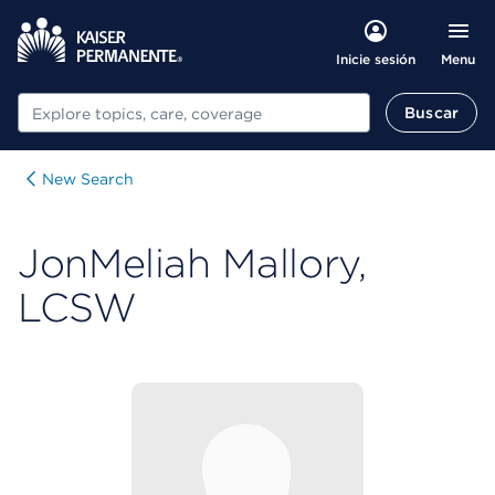
Menu
Inicie sesión
Buscar
Buscar
New Search
JonMeliah Mallory,
LCSW