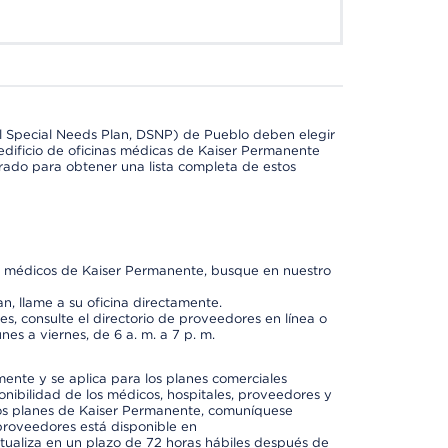
l Special Needs Plan, DSNP) de Pueblo deben elegir
dificio de oficinas médicas de Kaiser Permanente
orado para obtener una lista completa de estos
os médicos de Kaiser Permanente, busque en nuestro
n, llame a su oficina directamente.
, consulte el directorio de proveedores en línea o
unes a viernes, de 6 a. m. a 7 p. m.
mente y se aplica para los planes comerciales
onibilidad de los médicos, hospitales, proveedores y
 los planes de Kaiser Permanente, comuníquese
proveedores está disponible en
ctualiza en un plazo de 72 horas hábiles después de