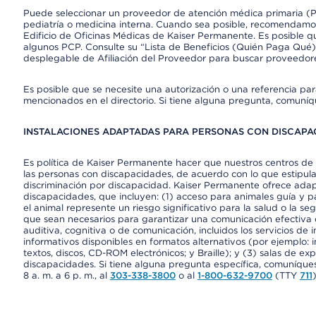
Puede seleccionar un proveedor de atención médica primaria (Pr
pediatría o medicina interna. Cuando sea posible, recomendamos
Edificio de Oficinas Médicas de Kaiser Permanente. Es posible
algunos PCP. Consulte su “Lista de Beneficios (Quién Paga Qué)
desplegable de Afiliación del Proveedor para buscar proveedor
Es posible que se necesite una autorización o una referencia pa
mencionados en el directorio. Si tiene alguna pregunta, comuníq
INSTALACIONES ADAPTADAS PARA PERSONAS CON DISCAPAC
Es política de Kaiser Permanente hacer que nuestros centros de 
las personas con discapacidades, de acuerdo con lo que estipulan
discriminación por discapacidad. Kaiser Permanente ofrece adap
discapacidades, que incluyen: (1) acceso para animales guía y pa
el animal represente un riesgo significativo para la salud o la s
que sean necesarios para garantizar una comunicación efectiva
auditiva, cognitiva o de comunicación, incluidos los servicios de
informativos disponibles en formatos alternativos (por ejemplo: 
textos, discos, CD-ROM electrónicos; y Braille); y (3) salas de 
discapacidades. Si tiene alguna pregunta específica, comuníques
8 a. m. a 6 p. m., al
303-338-3800
o al
1-800-632-9700
(TTY
711
)