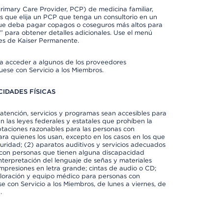
imary Care Provider, PCP) de medicina familiar,
 que elija un PCP que tenga un consultorio en un
 que deba pagar copagos o coseguros más altos para
” para obtener detalles adicionales. Use el menú
es de Kaiser Permanente.
ra acceder a algunos de los proveedores
uese con Servicio a los Miembros.
IDADES FÍSICAS
atención, servicios y programas sean accesibles para
 las leyes federales y estatales que prohíben la
taciones razonables para las personas con
ra quienes los usan, excepto en los casos en los que
eguridad; (2) aparatos auditivos y servicios adecuados
 con personas que tienen alguna discapacidad
 interpretación del lenguaje de señas y materiales
impresiones en letra grande; cintas de audio o CD;
exploración y equipo médico para personas con
e con Servicio a los Miembros, de lunes a viernes, de
.