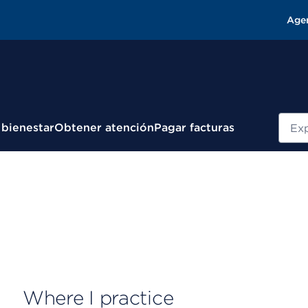
Age
Busc
 bienestar
Obtener atención
Pagar facturas
Where I practice