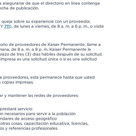
a asegurarse de que el directorio en línea contenga
fecha de publicación.
a queja sobre su experiencia con un proveedor,
TY
711
), de lunes a viernes, de 8 a. m. a 6 p. m., o visite
ctorio de proveedores de Kaiser Permanente, llame a
semana, de 8 a. m. a 8 p. m. Kaiser Permanente le
azo de tres (3) días hábiles después de su solicitud.
mpresa es una solicitud única o si es una solicitud
io de proveedores, esta permanece hasta que usted
 copias impresas.
rar y mantener las redes de proveedores:
prestará servicio
n necesarios para servir a la población
ándares de acceso geográfico
otras cosas, capacitación educativa, licencias,
os y referencias profesionales