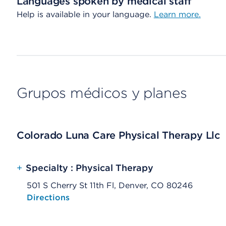
Languages spoken by medical staff
Help is available in your language.
Learn more.
Grupos médicos y planes
Colorado Luna Care Physical Therapy Llc
+
Specialty : Physical Therapy
501 S Cherry St 11th Fl, Denver, CO 80246
Opens native map application on mobile devices
Directions