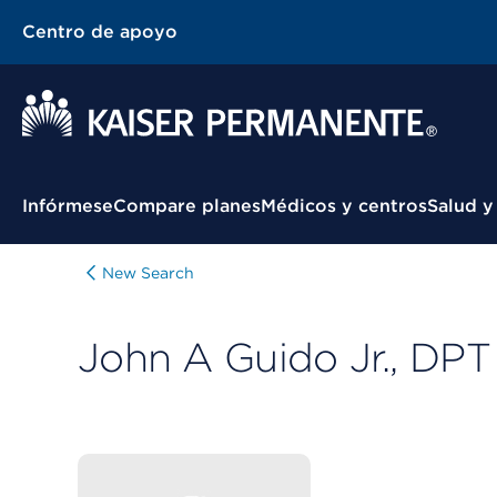
Centro de apoyo
Menú contextual
Infórmese
Compare planes
Médicos y centros
Salud y
New Search
John A Guido Jr., DPT