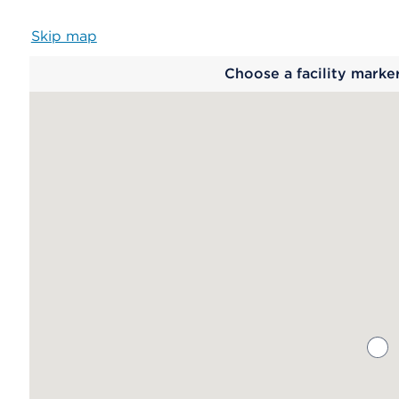
Skip map
Map
Choose a facility marke