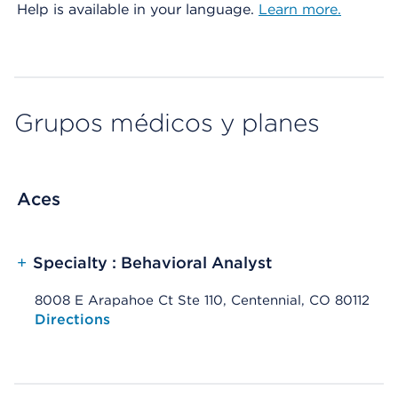
Help is available in your language.
Learn more.
Grupos médicos y planes
Aces
+
Specialty : Behavioral Analyst
8008 E Arapahoe Ct Ste 110, Centennial, CO 80112
Opens native map application on mobile devices
Directions