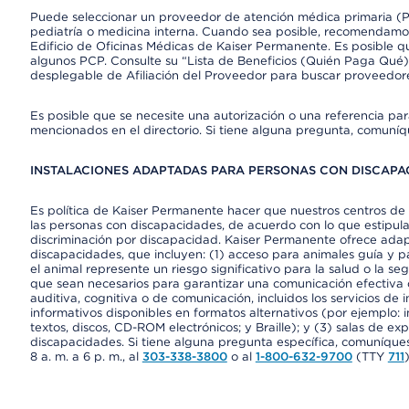
Puede seleccionar un proveedor de atención médica primaria (Pr
pediatría o medicina interna. Cuando sea posible, recomendamos
Edificio de Oficinas Médicas de Kaiser Permanente. Es posible
algunos PCP. Consulte su “Lista de Beneficios (Quién Paga Qué)
desplegable de Afiliación del Proveedor para buscar proveedor
Es posible que se necesite una autorización o una referencia pa
mencionados en el directorio. Si tiene alguna pregunta, comuníq
INSTALACIONES ADAPTADAS PARA PERSONAS CON DISCAPAC
Es política de Kaiser Permanente hacer que nuestros centros de 
las personas con discapacidades, de acuerdo con lo que estipulan
discriminación por discapacidad. Kaiser Permanente ofrece adap
discapacidades, que incluyen: (1) acceso para animales guía y pa
el animal represente un riesgo significativo para la salud o la s
que sean necesarios para garantizar una comunicación efectiva
auditiva, cognitiva o de comunicación, incluidos los servicios de
informativos disponibles en formatos alternativos (por ejemplo: 
textos, discos, CD-ROM electrónicos; y Braille); y (3) salas de 
discapacidades. Si tiene alguna pregunta específica, comuníques
8 a. m. a 6 p. m., al
303-338-3800
o al
1-800-632-9700
(TTY
711
)