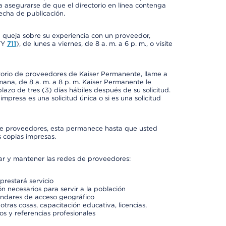
a asegurarse de que el directorio en línea contenga
fecha de publicación.
a queja sobre su experiencia con un proveedor,
TY
711
), de lunes a viernes, de 8 a. m. a 6 p. m., o visite
ctorio de proveedores de Kaiser Permanente, llame a
semana, de 8 a. m. a 8 p. m. Kaiser Permanente le
azo de tres (3) días hábiles después de su solicitud.
mpresa es una solicitud única o si es una solicitud
io de proveedores, esta permanece hasta que usted
 copias impresas.
rar y mantener las redes de proveedores:
prestará servicio
n necesarios para servir a la población
ándares de acceso geográfico
otras cosas, capacitación educativa, licencias,
os y referencias profesionales