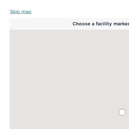
Skip map
Map
Choose a facility marke