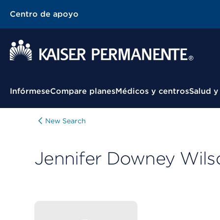
Centro de apoyo
Menú contextual
Infórmese
Compare planes
Médicos y centros
Salud y
New Search
Jennifer Downey Wils