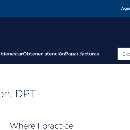
Age
Busc
 bienestar
Obtener atención
Pagar facturas
on, DPT
Where I practice