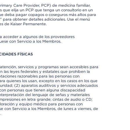
imary Care Provider, PCP) de medicina familiar,
 que elija un PCP que tenga un consultorio en un
 que deba pagar copagos o coseguros más altos para
” para obtener detalles adicionales. Use el menú
es de Kaiser Permanente.
ra acceder a algunos de los proveedores
uese con Servicio a los Miembros.
IDADES FÍSICAS
atención, servicios y programas sean accesibles para
 las leyes federales y estatales que prohíben la
taciones razonables para las personas con
ra quienes los usan, excepto en los casos en los que
eguridad; (2) aparatos auditivos y servicios adecuados
 con personas que tienen alguna discapacidad
 interpretación del lenguaje de señas y materiales
impresiones en letra grande; cintas de audio o CD;
exploración y equipo médico para personas con
e con Servicio a los Miembros, de lunes a viernes, de
.