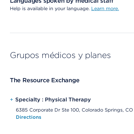
Languages spoken by medical staff
Help is available in your language.
Learn more.
Grupos médicos y planes
The Resource Exchange
+
Specialty : Physical Therapy
6385 Corporate Dr Ste 100, Colorado Springs, CO
Opens native map application on mobile devices
Directions