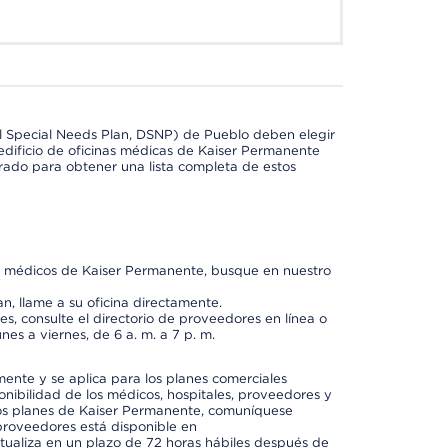
l Special Needs Plan, DSNP) de Pueblo deben elegir
dificio de oficinas médicas de Kaiser Permanente
orado para obtener una lista completa de estos
os médicos de Kaiser Permanente, busque en nuestro
n, llame a su oficina directamente.
, consulte el directorio de proveedores en línea o
unes a viernes, de 6 a. m. a 7 p. m.
mente y se aplica para los planes comerciales
onibilidad de los médicos, hospitales, proveedores y
 los planes de Kaiser Permanente, comuníquese
proveedores está disponible en
ctualiza en un plazo de 72 horas hábiles después de