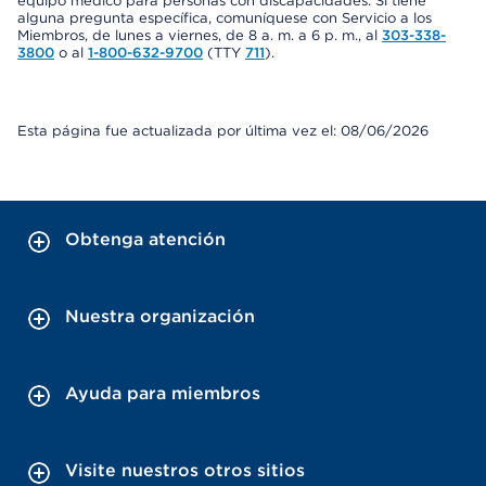
equipo médico para personas con discapacidades. Si tiene
alguna pregunta específica, comuníquese con Servicio a los
Miembros, de lunes a viernes, de 8 a. m. a 6 p. m., al
303-338-
3800
o al
1-800-632-9700
(TTY
711
).
Esta página fue actualizada por última vez el: 08/06/2026
Obtenga atención
Nuestra organización
Ayuda para miembros
Visite nuestros otros sitios