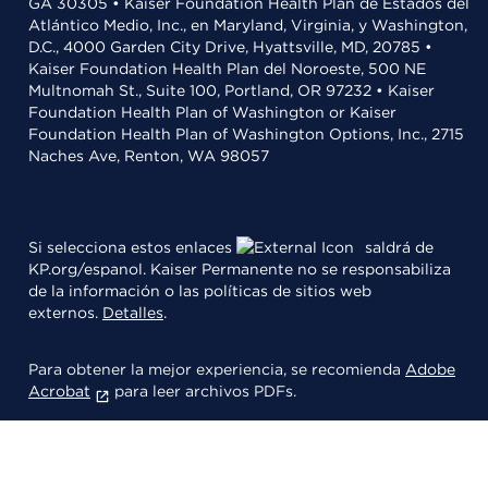
GA 30305 • Kaiser Foundation Health Plan de Estados del
Atlántico Medio, Inc., en Maryland, Virginia, y Washington,
D.C., 4000 Garden City Drive, Hyattsville, MD, 20785 •
Kaiser Foundation Health Plan del Noroeste, 500 NE
Multnomah St., Suite 100, Portland, OR 97232 • Kaiser
Foundation Health Plan of Washington or Kaiser
Foundation Health Plan of Washington Options, Inc., 2715
Naches Ave, Renton, WA 98057
Si selecciona estos enlaces
saldrá de
KP.org/espanol. Kaiser Permanente no se responsabiliza
de la información o las políticas de sitios web
externos.
Detalles
.
Para obtener la mejor experiencia, se recomienda
Adobe
Acrobat
para leer archivos PDFs.
© 2026 Kaiser Foundation Health Plan, Inc.