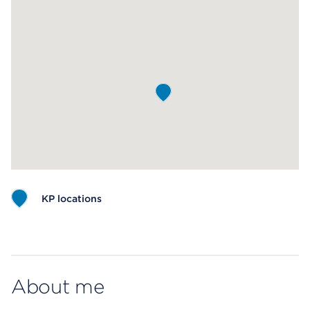
KP locations
Map ends
About me