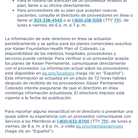
Para el horario de atención de un proveedor Afiliado al
plan, llame a su oficina directamente.
Para proveedores de su plan que acepten nuevos
pacientes, consulte el directorio de proveedores en línea o
llame al
303-338-4545
o al
1-800-218-1059
(TTY
711
), de
lunes a viernes, de 6 a. m. a 7 p. m.
La información de este directorio en línea se actualiza
periódicamente y se aplica para los planes comerciales suscritos
por Kaiser Foundation Health Plan of Colorado. La
disponibilidad de los médicos, hospitales, proveedores y
servicios puede cambiar. Para verificar si un proveedor acepta
los planes de Kaiser Permanente, comuníquese directamente
con el proveedor. La información actual sobre los proveedores
está disponible en
kp.org/locations
(haga clic en “Español”).
Esta información se actualiza en un plazo de 72 horas hábiles
después de recibirla de los proveedores. Kaiser Permanente
Colorado intenta asegurarse de que el directorio en línea
contenga información actualizada. El directorio impreso está
vigente a la fecha de publicación.
Para reportar alguna inexactitud en el directorio o presentar una
queja sobre su experiencia con un proveedor, comuníquese con
Servicio a los Miembros al
1-800-632-9700
(TTY
711
), de lunes a
viernes, de 8 a. m. a 6 p. m., o visite
kp.org/memberservices
(haga clic en “Español”).