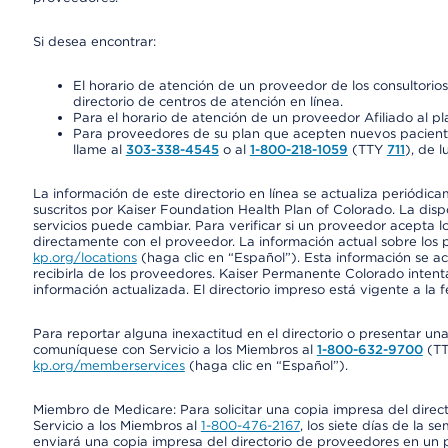
Si desea encontrar:
El horario de atención de un proveedor de los consultori
directorio de centros de atención en línea.
Para el horario de atención de un proveedor Afiliado al pla
Para proveedores de su plan que acepten nuevos pacientes
llame al
303-338-4545
o al
1-800-218-1059
(TTY
711
), de l
La información de este directorio en línea se actualiza periódica
suscritos por Kaiser Foundation Health Plan of Colorado. La disp
servicios puede cambiar. Para verificar si un proveedor acepta
directamente con el proveedor. La información actual sobre los 
kp.org/locations
(haga clic en “Español”). Esta información se a
recibirla de los proveedores. Kaiser Permanente Colorado intent
información actualizada. El directorio impreso está vigente a la 
Para reportar alguna inexactitud en el directorio o presentar un
comuníquese con Servicio a los Miembros al
1-800-632-9700
(T
kp.org/memberservices
(haga clic en “Español”).
Miembro de Medicare: Para solicitar una copia impresa del dire
Servicio a los Miembros al
1-800-476-2167
, los siete días de la 
enviará una copia impresa del directorio de proveedores en un pl