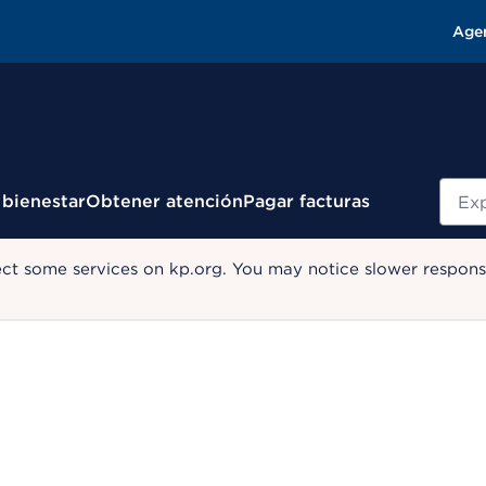
Age
Busc
 bienestar
Obtener atención
Pagar facturas
ect some services on kp.org. You may notice slower response