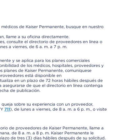
os médicos de Kaiser Permanente, busque en nuestro
n, llame a su oficina directamente.
, consulte el directorio de proveedores en línea o
unes a viernes, de 6 a. m. a 7 p. m.
mente y se aplica para los planes comerciales
onibilidad de los médicos, hospitales, proveedores y
 los planes de Kaiser Permanente, comuníquese
proveedores está disponible en
ctualiza en un plazo de 72 horas hábiles después de
a asegurarse de que el directorio en línea contenga
fecha de publicación.
a queja sobre su experiencia con un proveedor,
TY
711
), de lunes a viernes, de 8 a. m. a 6 p. m., o visite
ctorio de proveedores de Kaiser Permanente, llame a
semana, de 8 a. m. a 8 p. m. Kaiser Permanente le
azo de tres (3) días hábiles después de su solicitud.