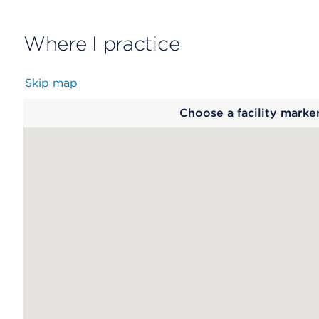
Where I practice
Skip map
Map
Choose a facility marke