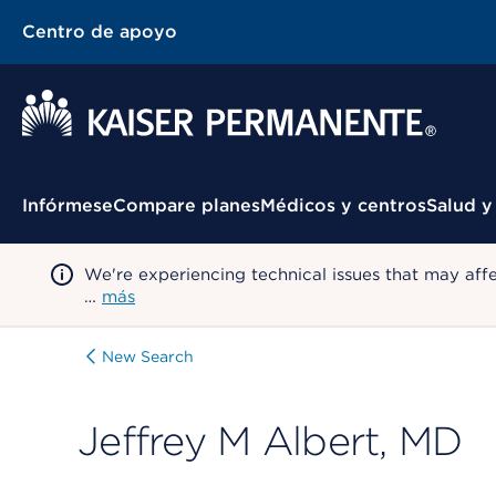
Centro de apoyo
Menú contextual
Infórmese
Compare planes
Médicos y centros
Salud y
We're experiencing technical issues that may aff
…
más
New Search
Jeffrey M Albert, MD