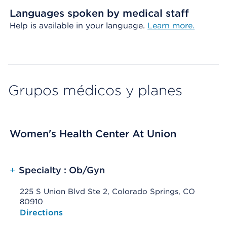
Languages spoken by medical staff
Help is available in your language.
Learn more.
Grupos médicos y planes
Women's Health Center At Union
+
Specialty : Ob/Gyn
225 S Union Blvd Ste 2, Colorado Springs, CO
80910
Opens native map application on mobile devices
Directions