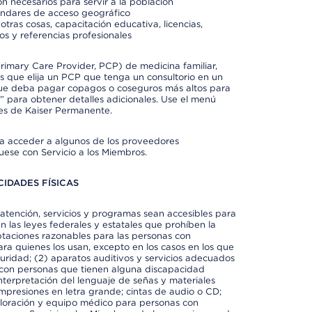
n necesarios para servir a la población
ándares de acceso geográfico
otras cosas, capacitación educativa, licencias,
os y referencias profesionales
imary Care Provider, PCP) de medicina familiar,
 que elija un PCP que tenga un consultorio en un
 que deba pagar copagos o coseguros más altos para
” para obtener detalles adicionales. Use el menú
es de Kaiser Permanente.
ra acceder a algunos de los proveedores
uese con Servicio a los Miembros.
IDADES FÍSICAS
atención, servicios y programas sean accesibles para
 las leyes federales y estatales que prohíben la
taciones razonables para las personas con
ra quienes los usan, excepto en los casos en los que
eguridad; (2) aparatos auditivos y servicios adecuados
 con personas que tienen alguna discapacidad
 interpretación del lenguaje de señas y materiales
impresiones en letra grande; cintas de audio o CD;
exploración y equipo médico para personas con