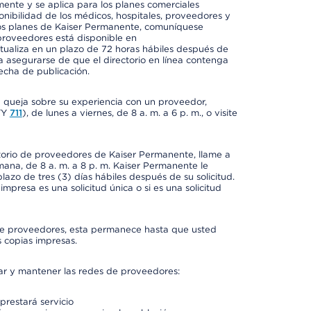
mente y se aplica para los planes comerciales
onibilidad de los médicos, hospitales, proveedores y
 los planes de Kaiser Permanente, comuníquese
proveedores está disponible en
ctualiza en un plazo de 72 horas hábiles después de
a asegurarse de que el directorio en línea contenga
fecha de publicación.
a queja sobre su experiencia con un proveedor,
TY
711
), de lunes a viernes, de 8 a. m. a 6 p. m., o visite
ctorio de proveedores de Kaiser Permanente, llame a
semana, de 8 a. m. a 8 p. m. Kaiser Permanente le
azo de tres (3) días hábiles después de su solicitud.
mpresa es una solicitud única o si es una solicitud
io de proveedores, esta permanece hasta que usted
 copias impresas.
rar y mantener las redes de proveedores:
prestará servicio