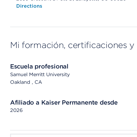
Opens native map application on mobile devices
Directions
Mi formación, certificaciones y 
Escuela profesional
Samuel Merritt University
Oakland
, CA
Afiliado a Kaiser Permanente desde
2026