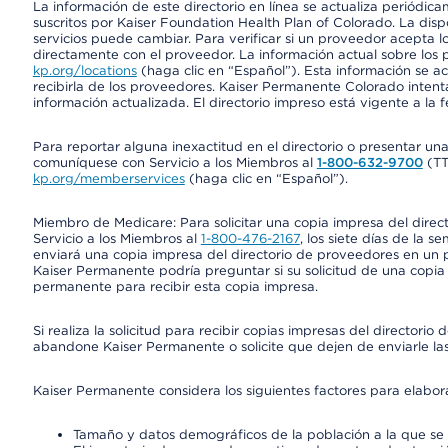
La información de este directorio en línea se actualiza periódica
suscritos por Kaiser Foundation Health Plan of Colorado. La disp
servicios puede cambiar. Para verificar si un proveedor acepta
directamente con el proveedor. La información actual sobre los 
kp.org/locations
(haga clic en “Español”). Esta información se a
recibirla de los proveedores. Kaiser Permanente Colorado intent
información actualizada. El directorio impreso está vigente a la 
Para reportar alguna inexactitud en el directorio o presentar un
comuníquese con Servicio a los Miembros al
1-800-632-9700
(T
kp.org/memberservices
(haga clic en “Español”).
Miembro de Medicare: Para solicitar una copia impresa del dire
Servicio a los Miembros al
1-800-476-2167
, los siete días de la 
enviará una copia impresa del directorio de proveedores en un pl
Kaiser Permanente podría preguntar si su solicitud de una copia i
permanente para recibir esta copia impresa.
Si realiza la solicitud para recibir copias impresas del director
abandone Kaiser Permanente o solicite que dejen de enviarle las
Kaiser Permanente considera los siguientes factores para elabo
Tamaño y datos demográficos de la población a la que se 