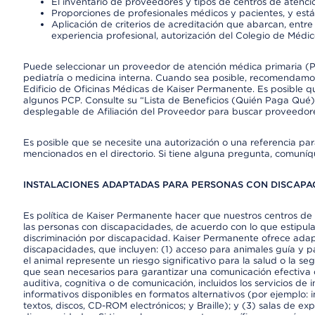
El inventario de proveedores y tipos de centros de atenció
Proporciones de profesionales médicos y pacientes, y est
Aplicación de criterios de acreditación que abarcan, entre 
experiencia profesional, autorización del Colegio de Médic
Puede seleccionar un proveedor de atención médica primaria (Pr
pediatría o medicina interna. Cuando sea posible, recomendamos
Edificio de Oficinas Médicas de Kaiser Permanente. Es posible
algunos PCP. Consulte su “Lista de Beneficios (Quién Paga Qué)
desplegable de Afiliación del Proveedor para buscar proveedor
Es posible que se necesite una autorización o una referencia pa
mencionados en el directorio. Si tiene alguna pregunta, comuníq
INSTALACIONES ADAPTADAS PARA PERSONAS CON DISCAPAC
Es política de Kaiser Permanente hacer que nuestros centros de 
las personas con discapacidades, de acuerdo con lo que estipulan
discriminación por discapacidad. Kaiser Permanente ofrece adap
discapacidades, que incluyen: (1) acceso para animales guía y pa
el animal represente un riesgo significativo para la salud o la s
que sean necesarios para garantizar una comunicación efectiva
auditiva, cognitiva o de comunicación, incluidos los servicios de
informativos disponibles en formatos alternativos (por ejemplo: 
textos, discos, CD-ROM electrónicos; y Braille); y (3) salas de 