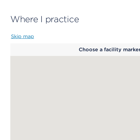
Where I practice
Skip map
Map
Choose a facility marke