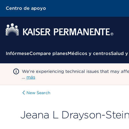
Centro de apoyo
Menú contextual
Infórmese
Compare planes
Médicos y centros
Salud y
We're experiencing technical issues that may aff
…
más
New Search
Jeana L Drayson-Stei