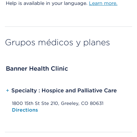
Help is available in your language.
Learn more.
Grupos médicos y planes
Banner Health Clinic
+
Specialty : Hospice and Palliative Care
1800 15th St Ste 210, Greeley, CO 80631
Opens native map application on mobile devices
Directions