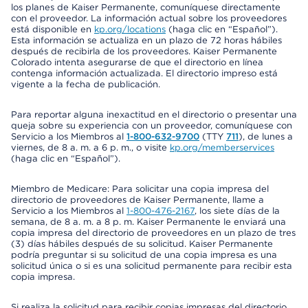
los planes de Kaiser Permanente, comuníquese directamente
con el proveedor. La información actual sobre los proveedores
está disponible en
kp.org/locations
(haga clic en “Español”).
Esta información se actualiza en un plazo de 72 horas hábiles
después de recibirla de los proveedores. Kaiser Permanente
Colorado intenta asegurarse de que el directorio en línea
contenga información actualizada. El directorio impreso está
vigente a la fecha de publicación.
Para reportar alguna inexactitud en el directorio o presentar una
queja sobre su experiencia con un proveedor, comuníquese con
Servicio a los Miembros al
1-800-632-9700
(TTY
711
), de lunes a
viernes, de 8 a. m. a 6 p. m., o visite
kp.org/memberservices
(haga clic en “Español”).
Miembro de Medicare: Para solicitar una copia impresa del
directorio de proveedores de Kaiser Permanente, llame a
Servicio a los Miembros al
1-800-476-2167
, los siete días de la
semana, de 8 a. m. a 8 p. m. Kaiser Permanente le enviará una
copia impresa del directorio de proveedores en un plazo de tres
(3) días hábiles después de su solicitud. Kaiser Permanente
podría preguntar si su solicitud de una copia impresa es una
solicitud única o si es una solicitud permanente para recibir esta
copia impresa.
Si realiza la solicitud para recibir copias impresas del directorio