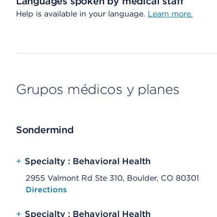
Languages spoken by medical staff
Help is available in your language.
Learn more.
Grupos médicos y planes
Sondermind
+
Specialty : Behavioral Health
2955 Valmont Rd Ste 310, Boulder, CO 80301
Opens native map application on mobile devices
Directions
+
Specialty : Behavioral Health