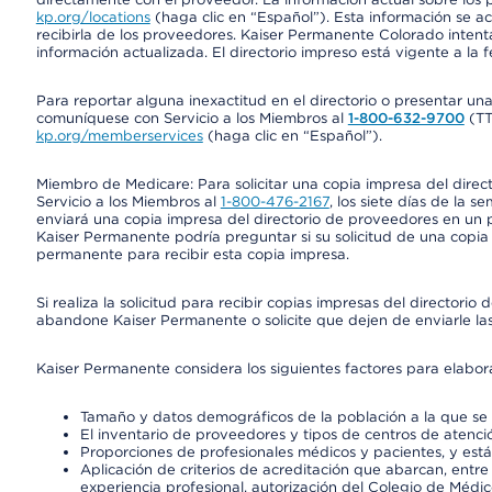
kp.org/locations
(haga clic en “Español”). Esta información se a
recibirla de los proveedores. Kaiser Permanente Colorado intent
información actualizada. El directorio impreso está vigente a la 
Para reportar alguna inexactitud en el directorio o presentar un
comuníquese con Servicio a los Miembros al
1-800-632-9700
(T
kp.org/memberservices
(haga clic en “Español”).
Miembro de Medicare: Para solicitar una copia impresa del dire
Servicio a los Miembros al
1-800-476-2167
, los siete días de la 
enviará una copia impresa del directorio de proveedores en un pl
Kaiser Permanente podría preguntar si su solicitud de una copia i
permanente para recibir esta copia impresa.
Si realiza la solicitud para recibir copias impresas del director
abandone Kaiser Permanente o solicite que dejen de enviarle las
Kaiser Permanente considera los siguientes factores para elabo
Tamaño y datos demográficos de la población a la que se 
El inventario de proveedores y tipos de centros de atenció
Proporciones de profesionales médicos y pacientes, y est
Aplicación de criterios de acreditación que abarcan, entre 
experiencia profesional, autorización del Colegio de Médic