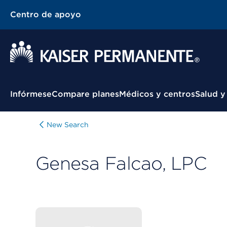
Centro de apoyo
Menú contextual
Infórmese
Compare planes
Médicos y centros
Salud y
New Search
Genesa Falcao, LPC