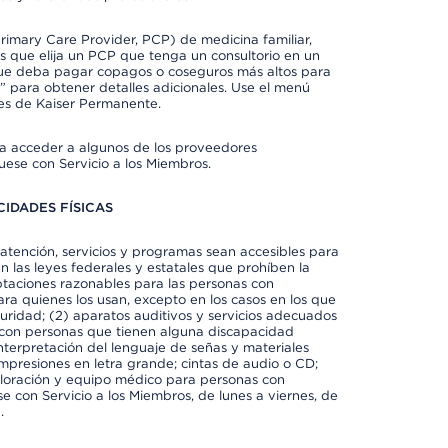
imary Care Provider, PCP) de medicina familiar,
 que elija un PCP que tenga un consultorio en un
 que deba pagar copagos o coseguros más altos para
” para obtener detalles adicionales. Use el menú
es de Kaiser Permanente.
ra acceder a algunos de los proveedores
uese con Servicio a los Miembros.
IDADES FÍSICAS
atención, servicios y programas sean accesibles para
 las leyes federales y estatales que prohíben la
taciones razonables para las personas con
ra quienes los usan, excepto en los casos en los que
eguridad; (2) aparatos auditivos y servicios adecuados
 con personas que tienen alguna discapacidad
 interpretación del lenguaje de señas y materiales
impresiones en letra grande; cintas de audio o CD;
exploración y equipo médico para personas con
e con Servicio a los Miembros, de lunes a viernes, de
.