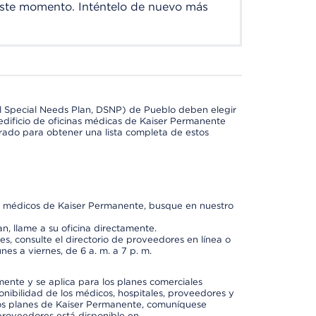
este momento. Inténtelo de nuevo más
l Special Needs Plan, DSNP) de Pueblo deben elegir
dificio de oficinas médicas de Kaiser Permanente
orado para obtener una lista completa de estos
os médicos de Kaiser Permanente, busque en nuestro
n, llame a su oficina directamente.
, consulte el directorio de proveedores en línea o
unes a viernes, de 6 a. m. a 7 p. m.
mente y se aplica para los planes comerciales
onibilidad de los médicos, hospitales, proveedores y
 los planes de Kaiser Permanente, comuníquese
proveedores está disponible en