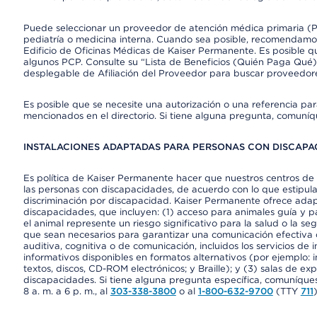
Puede seleccionar un proveedor de atención médica primaria (Pr
pediatría o medicina interna. Cuando sea posible, recomendamos
Edificio de Oficinas Médicas de Kaiser Permanente. Es posible
algunos PCP. Consulte su “Lista de Beneficios (Quién Paga Qué)
desplegable de Afiliación del Proveedor para buscar proveedor
Es posible que se necesite una autorización o una referencia pa
mencionados en el directorio. Si tiene alguna pregunta, comuníq
INSTALACIONES ADAPTADAS PARA PERSONAS CON DISCAPAC
Es política de Kaiser Permanente hacer que nuestros centros de 
las personas con discapacidades, de acuerdo con lo que estipulan
discriminación por discapacidad. Kaiser Permanente ofrece adap
discapacidades, que incluyen: (1) acceso para animales guía y pa
el animal represente un riesgo significativo para la salud o la s
que sean necesarios para garantizar una comunicación efectiva
auditiva, cognitiva o de comunicación, incluidos los servicios de
informativos disponibles en formatos alternativos (por ejemplo: 
textos, discos, CD-ROM electrónicos; y Braille); y (3) salas de 
discapacidades. Si tiene alguna pregunta específica, comuníques
8 a. m. a 6 p. m., al
303-338-3800
o al
1-800-632-9700
(TTY
711
)