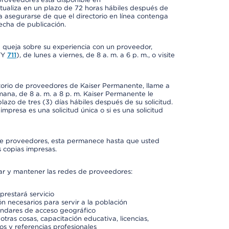
ctualiza en un plazo de 72 horas hábiles después de
a asegurarse de que el directorio en línea contenga
fecha de publicación.
a queja sobre su experiencia con un proveedor,
TY
711
), de lunes a viernes, de 8 a. m. a 6 p. m., o visite
ctorio de proveedores de Kaiser Permanente, llame a
semana, de 8 a. m. a 8 p. m. Kaiser Permanente le
azo de tres (3) días hábiles después de su solicitud.
mpresa es una solicitud única o si es una solicitud
io de proveedores, esta permanece hasta que usted
 copias impresas.
rar y mantener las redes de proveedores:
prestará servicio
n necesarios para servir a la población
ándares de acceso geográfico
otras cosas, capacitación educativa, licencias,
os y referencias profesionales