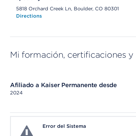
5818 Orchard Creek Ln, Boulder, CO 80301
Opens native map application on mobile devices
Directions
Mi formación, certificaciones y 
Afiliado a Kaiser Permanente desde
2024
Error del Sistema
System Error