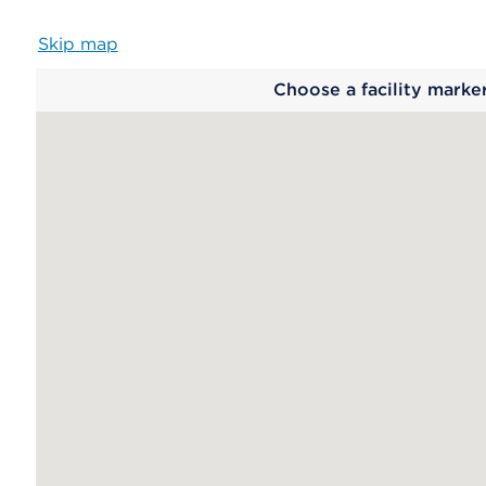
Skip map
Map
Choose a facility marke