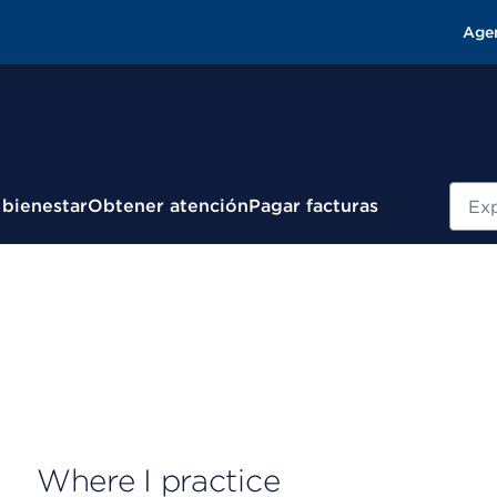
Age
Busc
 bienestar
Obtener atención
Pagar facturas
Where I practice