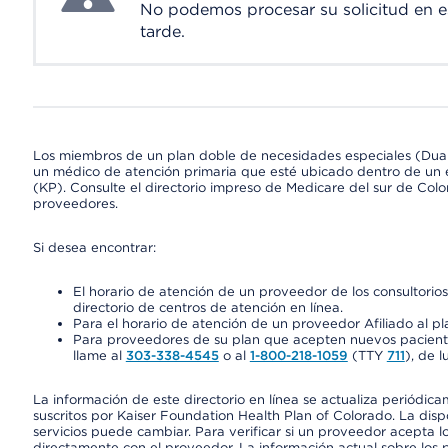
No podemos procesar su solicitud en 
tarde.
Los miembros de un plan doble de necesidades especiales (Dua
un médico de atención primaria que esté ubicado dentro de un e
(KP). Consulte el directorio impreso de Medicare del sur de Col
proveedores.
Si desea encontrar:
El horario de atención de un proveedor de los consultori
directorio de centros de atención en línea.
Para el horario de atención de un proveedor Afiliado al pla
Para proveedores de su plan que acepten nuevos pacientes
llame al
303-338-4545
o al
1-800-218-1059
(TTY
711
), de l
La información de este directorio en línea se actualiza periódica
suscritos por Kaiser Foundation Health Plan of Colorado. La disp
servicios puede cambiar. Para verificar si un proveedor acepta
directamente con el proveedor. La información actual sobre los 