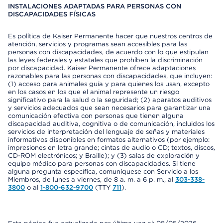
INSTALACIONES ADAPTADAS PARA PERSONAS CON
DISCAPACIDADES FÍSICAS
Es política de Kaiser Permanente hacer que nuestros centros de
atención, servicios y programas sean accesibles para las
personas con discapacidades, de acuerdo con lo que estipulan
las leyes federales y estatales que prohíben la discriminación
por discapacidad. Kaiser Permanente ofrece adaptaciones
razonables para las personas con discapacidades, que incluyen:
(1) acceso para animales guía y para quienes los usan, excepto
en los casos en los que el animal represente un riesgo
significativo para la salud o la seguridad; (2) aparatos auditivos
y servicios adecuados que sean necesarios para garantizar una
comunicación efectiva con personas que tienen alguna
discapacidad auditiva, cognitiva o de comunicación, incluidos los
servicios de interpretación del lenguaje de señas y materiales
informativos disponibles en formatos alternativos (por ejemplo:
impresiones en letra grande; cintas de audio o CD; textos, discos,
CD-ROM electrónicos; y Braille); y (3) salas de exploración y
equipo médico para personas con discapacidades. Si tiene
alguna pregunta específica, comuníquese con Servicio a los
Miembros, de lunes a viernes, de 8 a. m. a 6 p. m., al
303-338-
3800
o al
1-800-632-9700
(TTY
711
).