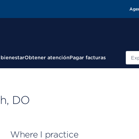
Age
Busc
 bienestar
Obtener atención
Pagar facturas
ch, DO
Where I practice