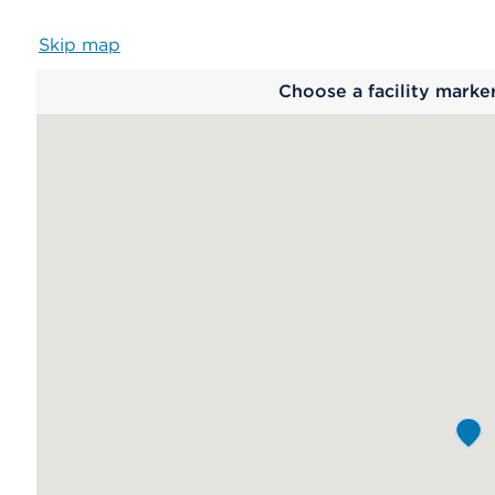
Skip map
Map
Choose a facility marke