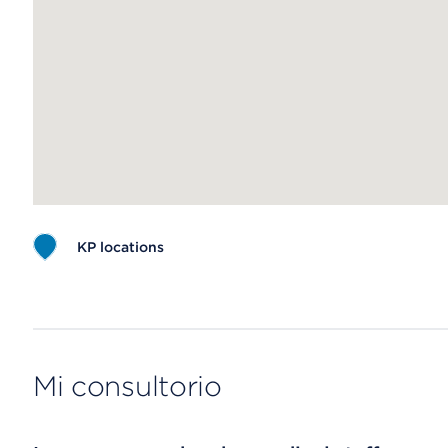
KP locations
Map ends
Mi consultorio