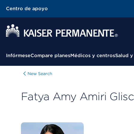
Centro de apoyo
Menú contextual
Infórmese
Compare planes
Médicos y centros
Salud y
New Search
Fatya Amy Amiri Glis