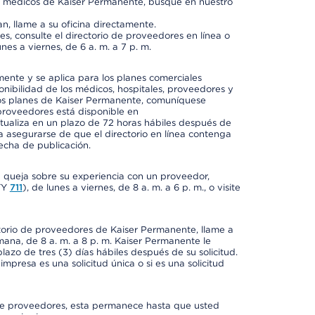
os médicos de Kaiser Permanente, busque en nuestro
n, llame a su oficina directamente.
, consulte el directorio de proveedores en línea o
unes a viernes, de 6 a. m. a 7 p. m.
mente y se aplica para los planes comerciales
onibilidad de los médicos, hospitales, proveedores y
 los planes de Kaiser Permanente, comuníquese
proveedores está disponible en
ctualiza en un plazo de 72 horas hábiles después de
a asegurarse de que el directorio en línea contenga
fecha de publicación.
a queja sobre su experiencia con un proveedor,
TY
711
), de lunes a viernes, de 8 a. m. a 6 p. m., o visite
ctorio de proveedores de Kaiser Permanente, llame a
semana, de 8 a. m. a 8 p. m. Kaiser Permanente le
azo de tres (3) días hábiles después de su solicitud.
mpresa es una solicitud única o si es una solicitud
io de proveedores, esta permanece hasta que usted