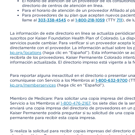
El horario de atención de un proveedor de los consultori
directorio de centros de atención en línea.
Para el horario de atención de un proveedor Afiliado al pla
Para proveedores de su plan que acepten nuevos pacientes
llame al
303-338-4545
o al
1-800-218-1059
(TTY
711
), de l
La información de este directorio en línea se actualiza periódica
suscritos por Kaiser Foundation Health Plan of Colorado. La disp
servicios puede cambiar. Para verificar si un proveedor acepta
directamente con el proveedor. La información actual sobre los 
kp.org/locations
(haga clic en “Español”). Esta información se a
recibirla de los proveedores. Kaiser Permanente Colorado intent
información actualizada. El directorio impreso está vigente a la 
Para reportar alguna inexactitud en el directorio o presentar un
comuníquese con Servicio a los Miembros al
1-800-632-9700
(T
kp.org/memberservices
(haga clic en “Español”).
Miembro de Medicare: Para solicitar una copia impresa del dire
Servicio a los Miembros al
1-800-476-2167
, los siete días de la 
enviará una copia impresa del directorio de proveedores en un pl
Kaiser Permanente podría preguntar si su solicitud de una copia i
permanente para recibir esta copia impresa.
Si realiza la solicitud para recibir copias impresas del director