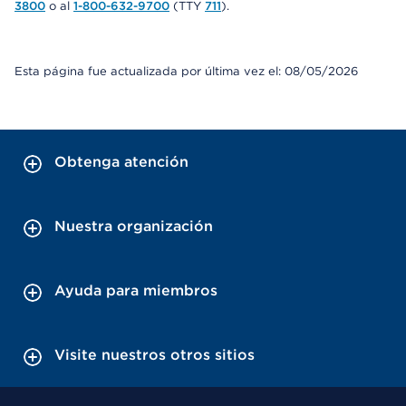
3800
o al
1-800-632-9700
(TTY
711
).
Esta página fue actualizada por última vez el: 08/05/2026
Obtenga atención
Nuestra organización
Ayuda para miembros
Visite nuestros otros sitios