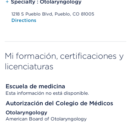
+
Specialty : Otolaryngology
1218 S Pueblo Blvd, Pueblo, CO 81005
Opens native map application on mobile devices
Directions
Mi formación, certificaciones y
licenciaturas
Escuela de medicina
Esta información no está disponible.
Autorización del Colegio de Médicos
Otolaryngology
American Board of Otolaryngology