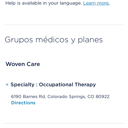
Help is available in your language.
Learn more.
Grupos médicos y planes
Woven Care
+
Specialty : Occupational Therapy
6190 Barnes Rd, Colorado Springs, CO 80922
Opens native map application on mobile devices
Directions