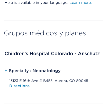
Help is available in your language.
Learn more.
Grupos médicos y planes
Children's Hospital Colorado - Anschutz
+
Specialty : Neonatology
13123 E 16th Ave # B455, Aurora, CO 80045
Opens native map application on mobile devices
Directions