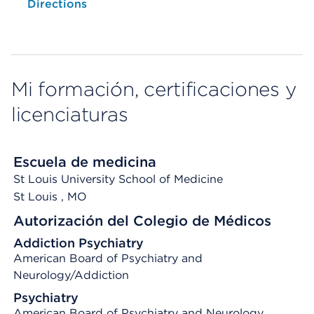
Opens native map application on mobile devices
Directions
Mi formación, certificaciones y
licenciaturas
Escuela de medicina
St Louis University School of Medicine
St Louis
, MO
Autorización del Colegio de Médicos
Addiction Psychiatry
American Board of Psychiatry and
Neurology/Addiction
Psychiatry
American Board of Psychiatry and Neurology