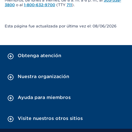
Miembros, de lunes a viernes, de 8 a. m. a 6 p. m., al
303-338-
3800
o al
1-800-632-9700
(TTY
711
).
Esta página fue actualizada por última vez el: 08/06/2026
Obtenga atención
Nuestra organización
Ayuda para miembros
Visite nuestros otros sitios