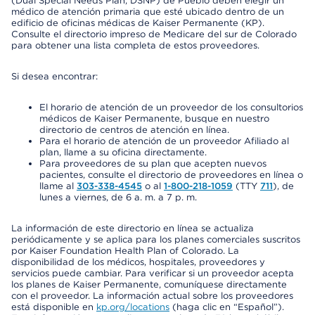
(Dual Special Needs Plan, DSNP) de Pueblo deben elegir un
médico de atención primaria que esté ubicado dentro de un
edificio de oficinas médicas de Kaiser Permanente (KP).
Consulte el directorio impreso de Medicare del sur de Colorado
para obtener una lista completa de estos proveedores.
Si desea encontrar:
El horario de atención de un proveedor de los consultorios
médicos de Kaiser Permanente, busque en nuestro
directorio de centros de atención en línea.
Para el horario de atención de un proveedor Afiliado al
plan, llame a su oficina directamente.
Para proveedores de su plan que acepten nuevos
pacientes, consulte el directorio de proveedores en línea o
llame al
303-338-4545
o al
1-800-218-1059
(TTY
711
), de
lunes a viernes, de 6 a. m. a 7 p. m.
La información de este directorio en línea se actualiza
periódicamente y se aplica para los planes comerciales suscritos
por Kaiser Foundation Health Plan of Colorado. La
disponibilidad de los médicos, hospitales, proveedores y
servicios puede cambiar. Para verificar si un proveedor acepta
los planes de Kaiser Permanente, comuníquese directamente
con el proveedor. La información actual sobre los proveedores
está disponible en
kp.org/locations
(haga clic en “Español”).