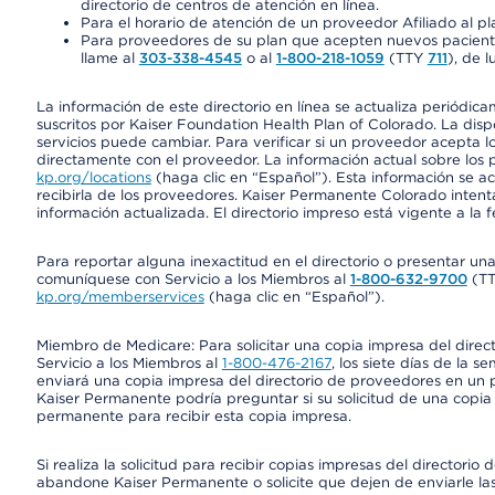
directorio de centros de atención en línea.
Para el horario de atención de un proveedor Afiliado al pla
Para proveedores de su plan que acepten nuevos pacientes
llame al
303-338-4545
o al
1-800-218-1059
(TTY
711
), de l
La información de este directorio en línea se actualiza periódica
suscritos por Kaiser Foundation Health Plan of Colorado. La disp
servicios puede cambiar. Para verificar si un proveedor acepta
directamente con el proveedor. La información actual sobre los 
kp.org/locations
(haga clic en “Español”). Esta información se a
recibirla de los proveedores. Kaiser Permanente Colorado intent
información actualizada. El directorio impreso está vigente a la 
Para reportar alguna inexactitud en el directorio o presentar un
comuníquese con Servicio a los Miembros al
1-800-632-9700
(T
kp.org/memberservices
(haga clic en “Español”).
Miembro de Medicare: Para solicitar una copia impresa del dire
Servicio a los Miembros al
1-800-476-2167
, los siete días de la 
enviará una copia impresa del directorio de proveedores en un pl
Kaiser Permanente podría preguntar si su solicitud de una copia i
permanente para recibir esta copia impresa.
Si realiza la solicitud para recibir copias impresas del director
abandone Kaiser Permanente o solicite que dejen de enviarle las