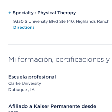
+
Specialty : Physical Therapy
9330 S University Blvd Ste 140, Highlands Ranch
Opens native map application on mobile devices
Directions
Mi formación, certificaciones y 
Escuela profesional
Clarke University
Dubuque
, IA
Afiliado a Kaiser Permanente desde