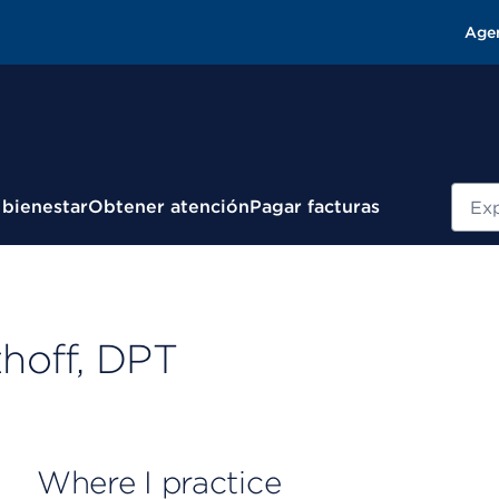
Age
Busc
 bienestar
Obtener atención
Pagar facturas
hoff, DPT
Where I practice