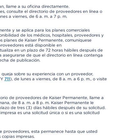
n, llame a su oficina directamente.
, consulte el directorio de proveedores en línea o
unes a viernes, de 6 a. m. a 7 p. m.
mente y se aplica para los planes comerciales
onibilidad de los médicos, hospitales, proveedores y
 los planes de Kaiser Permanente, comuníquese
proveedores está disponible en
ctualiza en un plazo de 72 horas hábiles después de
a asegurarse de que el directorio en línea contenga
fecha de publicación.
a queja sobre su experiencia con un proveedor,
TY
711
), de lunes a viernes, de 8 a. m. a 6 p. m., o visite
ctorio de proveedores de Kaiser Permanente, llame a
semana, de 8 a. m. a 8 p. m. Kaiser Permanente le
azo de tres (3) días hábiles después de su solicitud.
mpresa es una solicitud única o si es una solicitud
io de proveedores, esta permanece hasta que usted
 copias impresas.