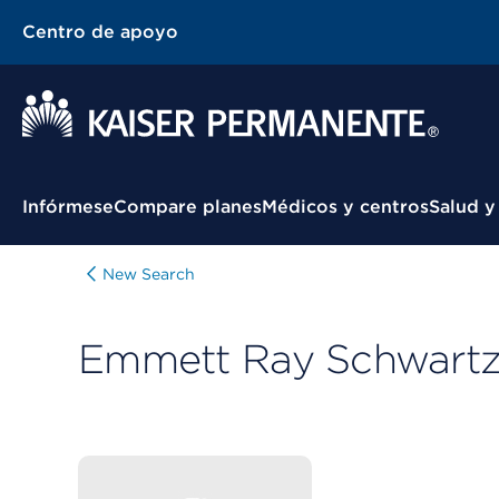
Centro de apoyo
Menú contextual
Infórmese
Compare planes
Médicos y centros
Salud y
New Search
Emmett Ray Schwartz