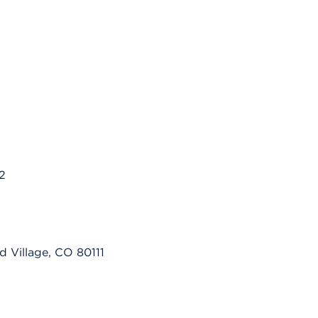
2
 Village, CO 80111
h