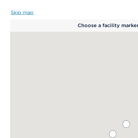
Skip map
Map
Choose a facility marke