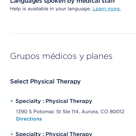
Languages spoken by medical staff
Help is available in your language.
Learn more.
Grupos médicos y planes
Select Physical Therapy
+
Specialty : Physical Therapy
1390 S Potomac St Ste 114, Aurora, CO 80012
Opens native map application on mobile devices
Directions
+
Specialty : Physical Therapy