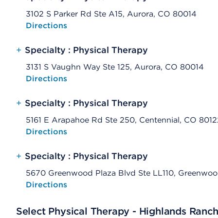
3102 S Parker Rd Ste A15, Aurora, CO 80014
Opens native map application on mobile devices
Directions
+
Specialty : Physical Therapy
3131 S Vaughn Way Ste 125, Aurora, CO 80014
Opens native map application on mobile devices
Directions
+
Specialty : Physical Therapy
5161 E Arapahoe Rd Ste 250, Centennial, CO 8012
Opens native map application on mobile devices
Directions
+
Specialty : Physical Therapy
5670 Greenwood Plaza Blvd Ste LL110, Greenwood
Opens native map application on mobile devices
Directions
Select Physical Therapy - Highlands Ranc