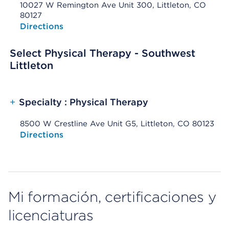
10027 W Remington Ave Unit 300, Littleton, CO
80127
Opens native map application on mobile devices
Directions
Select Physical Therapy - Southwest
Littleton
+
Specialty : Physical Therapy
8500 W Crestline Ave Unit G5, Littleton, CO 80123
Opens native map application on mobile devices
Directions
Mi formación, certificaciones y
licenciaturas