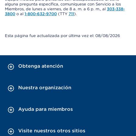
alguna pregunta específica, comuníquese con Servicio a los
Miembros, de lunes a viernes, de 8 a. m. a 6 p. m., al
303-338-
3800
o al
1-800-632-9700
(TTY
711
).
Esta página fue actualizada por última vez el: 08/08/2026
Obtenga atención
Nuestra organización
Ayuda para miembros
Visite nuestros otros sitios