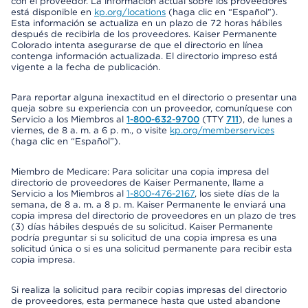
con el proveedor. La información actual sobre los proveedores
está disponible en
kp.org/locations
(haga clic en “Español”).
Esta información se actualiza en un plazo de 72 horas hábiles
después de recibirla de los proveedores. Kaiser Permanente
Colorado intenta asegurarse de que el directorio en línea
contenga información actualizada. El directorio impreso está
vigente a la fecha de publicación.
Para reportar alguna inexactitud en el directorio o presentar una
queja sobre su experiencia con un proveedor, comuníquese con
Servicio a los Miembros al
1-800-632-9700
(TTY
711
), de lunes a
viernes, de 8 a. m. a 6 p. m., o visite
kp.org/memberservices
(haga clic en “Español”).
Miembro de Medicare: Para solicitar una copia impresa del
directorio de proveedores de Kaiser Permanente, llame a
Servicio a los Miembros al
1-800-476-2167
, los siete días de la
semana, de 8 a. m. a 8 p. m. Kaiser Permanente le enviará una
copia impresa del directorio de proveedores en un plazo de tres
(3) días hábiles después de su solicitud. Kaiser Permanente
podría preguntar si su solicitud de una copia impresa es una
solicitud única o si es una solicitud permanente para recibir esta
copia impresa.
Si realiza la solicitud para recibir copias impresas del directorio
de proveedores, esta permanece hasta que usted abandone