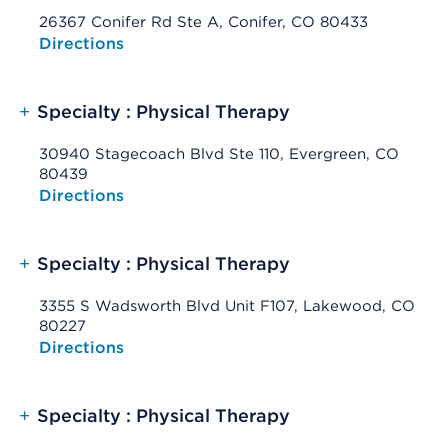
26367 Conifer Rd Ste A, Conifer, CO 80433
Opens native map application on mobile devices
Directions
+
Specialty : Physical Therapy
30940 Stagecoach Blvd Ste 110, Evergreen, CO
80439
Opens native map application on mobile devices
Directions
+
Specialty : Physical Therapy
3355 S Wadsworth Blvd Unit F107, Lakewood, CO
80227
Opens native map application on mobile devices
Directions
+
Specialty : Physical Therapy