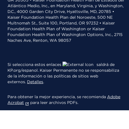
GA 30305 • Kaiser Foundation Health Plan de Estados del
Atlántico Medio, Inc., en Maryland, Virginia, y Washington,
D.C., 4000 Garden City Drive, Hyattsville, MD, 20785 •
Kaiser Foundation Health Plan del Noroeste, 500 NE
Multnomah St., Suite 100, Portland, OR 97232 • Kaiser
Foundation Health Plan of Washington or Kaiser
Foundation Health Plan of Washington Options, Inc., 2715
Naches Ave, Renton, WA 98057
Si selecciona estos enlaces
saldrá de
KP.org/espanol. Kaiser Permanente no se responsabiliza
de la información o las políticas de sitios web
externos.
Detalles
.
Para obtener la mejor experiencia, se recomienda
Adobe
Acrobat
para leer archivos PDFs.
© 2026 Kaiser Foundation Health Plan, Inc.