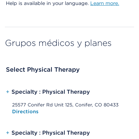
Help is available in your language.
Learn more.
Grupos médicos y planes
Select Physical Therapy
+
Specialty : Physical Therapy
25577 Conifer Rd Unit 125, Conifer, CO 80433
Opens native map application on mobile devices
Directions
+
Specialty : Physical Therapy