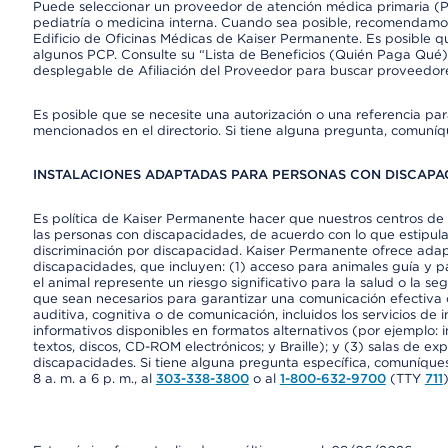
Puede seleccionar un proveedor de atención médica primaria (Pr
pediatría o medicina interna. Cuando sea posible, recomendamos
Edificio de Oficinas Médicas de Kaiser Permanente. Es posible
algunos PCP. Consulte su “Lista de Beneficios (Quién Paga Qué)
desplegable de Afiliación del Proveedor para buscar proveedor
Es posible que se necesite una autorización o una referencia pa
mencionados en el directorio. Si tiene alguna pregunta, comuníq
INSTALACIONES ADAPTADAS PARA PERSONAS CON DISCAPAC
Es política de Kaiser Permanente hacer que nuestros centros de 
las personas con discapacidades, de acuerdo con lo que estipulan
discriminación por discapacidad. Kaiser Permanente ofrece adap
discapacidades, que incluyen: (1) acceso para animales guía y pa
el animal represente un riesgo significativo para la salud o la s
que sean necesarios para garantizar una comunicación efectiva
auditiva, cognitiva o de comunicación, incluidos los servicios de
informativos disponibles en formatos alternativos (por ejemplo: 
textos, discos, CD-ROM electrónicos; y Braille); y (3) salas de 
discapacidades. Si tiene alguna pregunta específica, comuníques
8 a. m. a 6 p. m., al
303-338-3800
o al
1-800-632-9700
(TTY
711
)