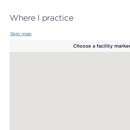
Where I practice
Skip map
Map
Choose a facility marke