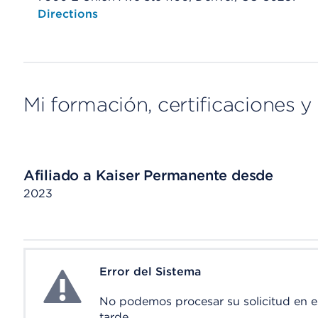
Opens native map application on mobile devices
Directions
Mi formación, certificaciones y 
Afiliado a Kaiser Permanente desde
2023
Error del Sistema
System Error
No podemos procesar su solicitud en 
tarde.