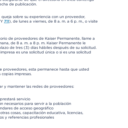
fecha de publicación.
a queja sobre su experiencia con un proveedor,
TY
711
), de lunes a viernes, de 8 a. m. a 6 p. m., o visite
ctorio de proveedores de Kaiser Permanente, llame a
semana, de 8 a. m. a 8 p. m. Kaiser Permanente le
azo de tres (3) días hábiles después de su solicitud.
mpresa es una solicitud única o si es una solicitud
io de proveedores, esta permanece hasta que usted
 copias impresas.
rar y mantener las redes de proveedores:
prestará servicio
n necesarios para servir a la población
ándares de acceso geográfico
otras cosas, capacitación educativa, licencias,
os y referencias profesionales