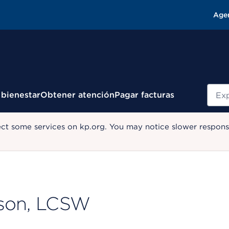
Age
Busc
 bienestar
Obtener atención
Pagar facturas
ect some services on kp.org. You may notice slower response
rson, LCSW