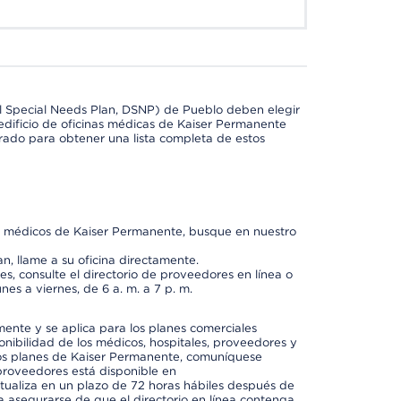
l Special Needs Plan, DSNP) de Pueblo deben elegir
dificio de oficinas médicas de Kaiser Permanente
orado para obtener una lista completa de estos
os médicos de Kaiser Permanente, busque en nuestro
n, llame a su oficina directamente.
, consulte el directorio de proveedores en línea o
unes a viernes, de 6 a. m. a 7 p. m.
mente y se aplica para los planes comerciales
onibilidad de los médicos, hospitales, proveedores y
 los planes de Kaiser Permanente, comuníquese
proveedores está disponible en
ctualiza en un plazo de 72 horas hábiles después de
a asegurarse de que el directorio en línea contenga