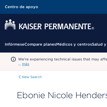
Centro de apoyo
Menú contextual
Infórmese
Compare planes
Médicos y centros
Salud y
We're experiencing technical issues that may aff
…
más
New Search
Ebonie Nicole Hende