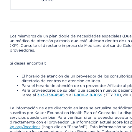
Los miembros de un plan doble de necesidades especiales (Dua
un médico de atención primaria que esté ubicado dentro de un e
(KP). Consulte el directorio impreso de Medicare del sur de Col
proveedores.
Si desea encontrar:
El horario de atención de un proveedor de los consultori
directorio de centros de atención en línea.
Para el horario de atención de un proveedor Afiliado al pla
Para proveedores de su plan que acepten nuevos pacientes
llame al
303-338-4545
o al
1-800-218-1059
(TTY
711
), de l
La información de este directorio en línea se actualiza periódica
suscritos por Kaiser Foundation Health Plan of Colorado. La disp
servicios puede cambiar. Para verificar si un proveedor acepta
directamente con el proveedor. La información actual sobre los 
kp.org/locations
(haga clic en “Español”). Esta información se a
recibirla de los proveedores. Kaiser Permanente Colorado intent