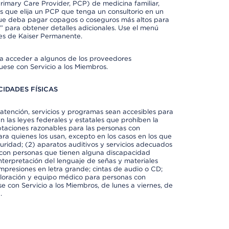
imary Care Provider, PCP) de medicina familiar,
 que elija un PCP que tenga un consultorio en un
 que deba pagar copagos o coseguros más altos para
” para obtener detalles adicionales. Use el menú
es de Kaiser Permanente.
ra acceder a algunos de los proveedores
uese con Servicio a los Miembros.
IDADES FÍSICAS
atención, servicios y programas sean accesibles para
 las leyes federales y estatales que prohíben la
taciones razonables para las personas con
ra quienes los usan, excepto en los casos en los que
eguridad; (2) aparatos auditivos y servicios adecuados
 con personas que tienen alguna discapacidad
 interpretación del lenguaje de señas y materiales
impresiones en letra grande; cintas de audio o CD;
exploración y equipo médico para personas con
e con Servicio a los Miembros, de lunes a viernes, de
.