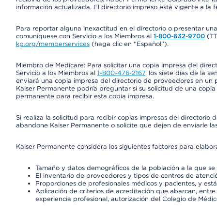
información actualizada. El directorio impreso está vigente a la 
Para reportar alguna inexactitud en el directorio o presentar un
comuníquese con Servicio a los Miembros al
1-800-632-9700
(T
kp.org/memberservices
(haga clic en “Español”).
Miembro de Medicare: Para solicitar una copia impresa del dire
Servicio a los Miembros al
1-800-476-2167
, los siete días de la 
enviará una copia impresa del directorio de proveedores en un pl
Kaiser Permanente podría preguntar si su solicitud de una copia i
permanente para recibir esta copia impresa.
Si realiza la solicitud para recibir copias impresas del director
abandone Kaiser Permanente o solicite que dejen de enviarle las
Kaiser Permanente considera los siguientes factores para elabo
Tamaño y datos demográficos de la población a la que se 
El inventario de proveedores y tipos de centros de atenció
Proporciones de profesionales médicos y pacientes, y est
Aplicación de criterios de acreditación que abarcan, entre 
experiencia profesional, autorización del Colegio de Médic