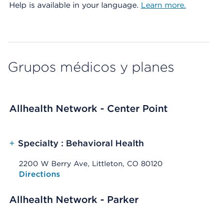
Help is available in your language.
Learn more.
Grupos médicos y planes
Allhealth Network - Center Point
+
Specialty : Behavioral Health
2200 W Berry Ave, Littleton, CO 80120
Opens native map application on mobile devices
Directions
Allhealth Network - Parker