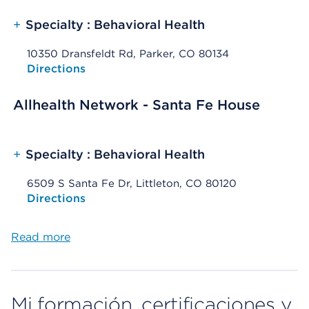
+
Specialty : Behavioral Health
10350 Dransfeldt Rd, Parker, CO 80134
Opens native map application on mobile devices
Directions
Allhealth Network - Santa Fe House
+
Specialty : Behavioral Health
6509 S Santa Fe Dr, Littleton, CO 80120
Opens native map application on mobile devices
Directions
Read more
Mi formación, certificaciones y