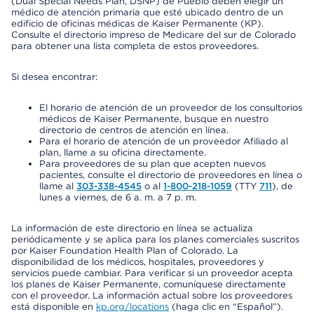
(Dual Special Needs Plan, DSNP) de Pueblo deben elegir un
médico de atención primaria que esté ubicado dentro de un
edificio de oficinas médicas de Kaiser Permanente (KP).
Consulte el directorio impreso de Medicare del sur de Colorado
para obtener una lista completa de estos proveedores.
Si desea encontrar:
El horario de atención de un proveedor de los consultorios
médicos de Kaiser Permanente, busque en nuestro
directorio de centros de atención en línea.
Para el horario de atención de un proveedor Afiliado al
plan, llame a su oficina directamente.
Para proveedores de su plan que acepten nuevos
pacientes, consulte el directorio de proveedores en línea o
llame al
303-338-4545
o al
1-800-218-1059
(TTY
711
), de
lunes a viernes, de 6 a. m. a 7 p. m.
La información de este directorio en línea se actualiza
periódicamente y se aplica para los planes comerciales suscritos
por Kaiser Foundation Health Plan of Colorado. La
disponibilidad de los médicos, hospitales, proveedores y
servicios puede cambiar. Para verificar si un proveedor acepta
los planes de Kaiser Permanente, comuníquese directamente
con el proveedor. La información actual sobre los proveedores
está disponible en
kp.org/locations
(haga clic en “Español”).