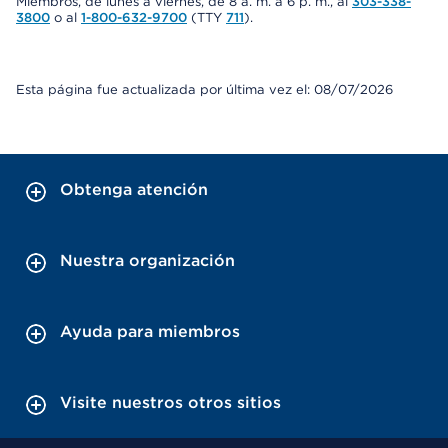
Miembros, de lunes a viernes, de 8 a. m. a 6 p. m., al
303-338-
3800
o al
1-800-632-9700
(TTY
711
).
Esta página fue actualizada por última vez el: 08/07/2026
Obtenga atención
Nuestra organización
Ayuda para miembros
Visite nuestros otros sitios