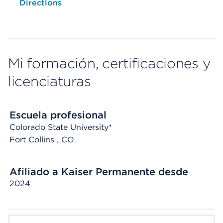
Opens native map application on mobile devices
Directions
Mi formación, certificaciones y
licenciaturas
Escuela profesional
Colorado State University*
Fort Collins
, CO
Afiliado a Kaiser Permanente desde
2024