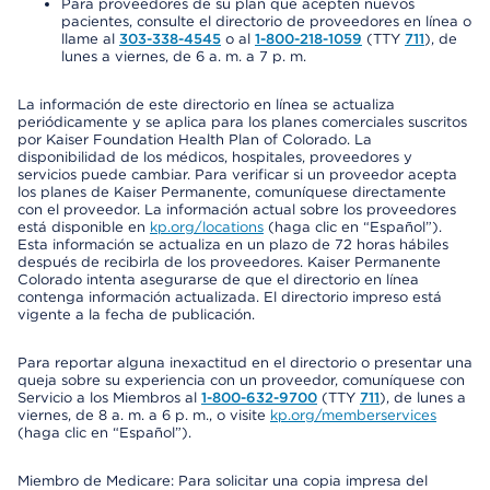
Para proveedores de su plan que acepten nuevos
pacientes, consulte el directorio de proveedores en línea o
llame al
303-338-4545
o al
1-800-218-1059
(TTY
711
), de
lunes a viernes, de 6 a. m. a 7 p. m.
La información de este directorio en línea se actualiza
periódicamente y se aplica para los planes comerciales suscritos
por Kaiser Foundation Health Plan of Colorado. La
disponibilidad de los médicos, hospitales, proveedores y
servicios puede cambiar. Para verificar si un proveedor acepta
los planes de Kaiser Permanente, comuníquese directamente
con el proveedor. La información actual sobre los proveedores
está disponible en
kp.org/locations
(haga clic en “Español”).
Esta información se actualiza en un plazo de 72 horas hábiles
después de recibirla de los proveedores. Kaiser Permanente
Colorado intenta asegurarse de que el directorio en línea
contenga información actualizada. El directorio impreso está
vigente a la fecha de publicación.
Para reportar alguna inexactitud en el directorio o presentar una
queja sobre su experiencia con un proveedor, comuníquese con
Servicio a los Miembros al
1-800-632-9700
(TTY
711
), de lunes a
viernes, de 8 a. m. a 6 p. m., o visite
kp.org/memberservices
(haga clic en “Español”).
Miembro de Medicare: Para solicitar una copia impresa del