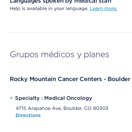
Languages spoken by medical staff
Help is available in your language.
Learn more.
Grupos médicos y planes
Rocky Mountain Cancer Centers - Boulder
+
Specialty : Medical Oncology
4715 Arapahoe Ave, Boulder, CO 80303
Opens native map application on mobile devices
Directions