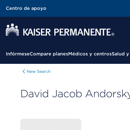
Centro de apoyo
Menú contextual
Infórmese
Compare planes
Médicos y centros
Salud y
New Search
David Jacob Andorsk