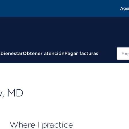
Age
Busc
 bienestar
Obtener atención
Pagar facturas
y, MD
Where I practice