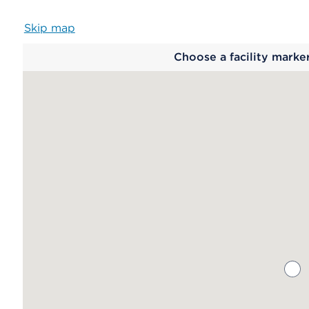
Skip map
Map
Choose a facility marke