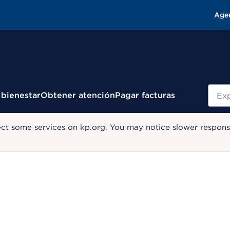
Age
Busc
 bienestar
Obtener atención
Pagar facturas
ect some services on kp.org. You may notice slower response