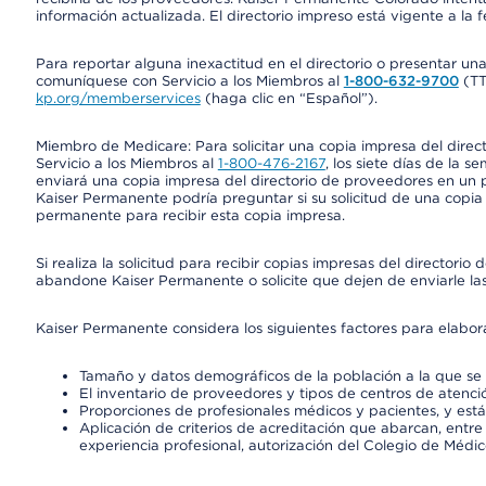
información actualizada. El directorio impreso está vigente a la 
Para reportar alguna inexactitud en el directorio o presentar un
comuníquese con Servicio a los Miembros al
1-800-632-9700
(T
kp.org/memberservices
(haga clic en “Español”).
Miembro de Medicare: Para solicitar una copia impresa del dire
Servicio a los Miembros al
1-800-476-2167
, los siete días de la 
enviará una copia impresa del directorio de proveedores en un pl
Kaiser Permanente podría preguntar si su solicitud de una copia i
permanente para recibir esta copia impresa.
Si realiza la solicitud para recibir copias impresas del director
abandone Kaiser Permanente o solicite que dejen de enviarle las
Kaiser Permanente considera los siguientes factores para elabo
Tamaño y datos demográficos de la población a la que se 
El inventario de proveedores y tipos de centros de atenció
Proporciones de profesionales médicos y pacientes, y est
Aplicación de criterios de acreditación que abarcan, entre 
experiencia profesional, autorización del Colegio de Médic