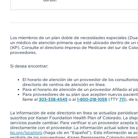
Los miembros de un plan doble de necesidades especiales (Dua
un médico de atención primaria que esté ubicado dentro de un e
(KP). Consulte el directorio impreso de Medicare del sur de Col
proveedores.
Si desea encontrar:
El horario de atención de un proveedor de los consultori
directorio de centros de atención en línea.
Para el horario de atención de un proveedor Afiliado al pla
Para proveedores de su plan que acepten nuevos pacientes
llame al
303-338-4545
o al
1-800-218-1059
(TTY
711
), de l
La información de este directorio en línea se actualiza periódica
suscritos por Kaiser Foundation Health Plan of Colorado. La disp
servicios puede cambiar. Para verificar si un proveedor acepta
directamente con el proveedor. La información actual sobre los 
kp.org/locations
(haga clic en “Español”). Esta información se a
recibirla de los proveedores. Kaiser Permanente Colorado intent