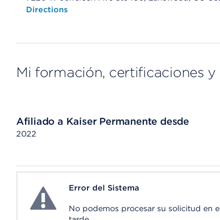
Opens native map application on mobile devices
Directions
Mi formación, certificaciones y 
Afiliado a Kaiser Permanente desde
2022
Error del Sistema
System Error
No podemos procesar su solicitud en 
tarde.