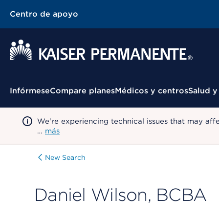
Centro de apoyo
Menú contextual
Infórmese
Compare planes
Médicos y centros
Salud y
We're experiencing technical issues that may aff
…
más
New Search
Daniel Wilson, BCBA