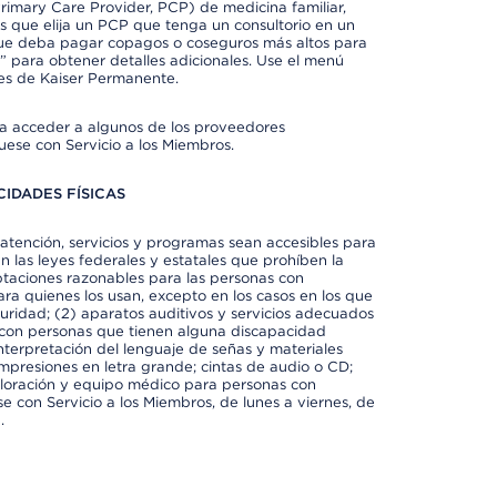
imary Care Provider, PCP) de medicina familiar,
 que elija un PCP que tenga un consultorio en un
 que deba pagar copagos o coseguros más altos para
” para obtener detalles adicionales. Use el menú
es de Kaiser Permanente.
ra acceder a algunos de los proveedores
uese con Servicio a los Miembros.
IDADES FÍSICAS
atención, servicios y programas sean accesibles para
 las leyes federales y estatales que prohíben la
taciones razonables para las personas con
ra quienes los usan, excepto en los casos en los que
eguridad; (2) aparatos auditivos y servicios adecuados
 con personas que tienen alguna discapacidad
 interpretación del lenguaje de señas y materiales
impresiones en letra grande; cintas de audio o CD;
exploración y equipo médico para personas con
e con Servicio a los Miembros, de lunes a viernes, de
.