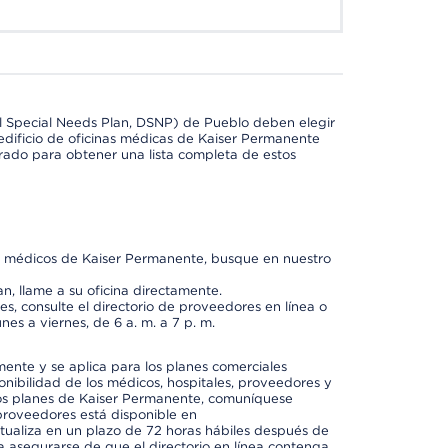
l Special Needs Plan, DSNP) de Pueblo deben elegir
dificio de oficinas médicas de Kaiser Permanente
orado para obtener una lista completa de estos
os médicos de Kaiser Permanente, busque en nuestro
n, llame a su oficina directamente.
, consulte el directorio de proveedores en línea o
unes a viernes, de 6 a. m. a 7 p. m.
mente y se aplica para los planes comerciales
onibilidad de los médicos, hospitales, proveedores y
 los planes de Kaiser Permanente, comuníquese
proveedores está disponible en
ctualiza en un plazo de 72 horas hábiles después de
a asegurarse de que el directorio en línea contenga