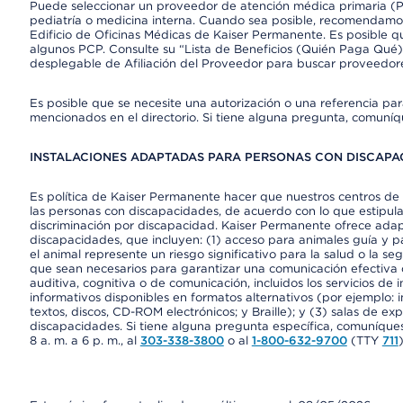
Puede seleccionar un proveedor de atención médica primaria (Pr
pediatría o medicina interna. Cuando sea posible, recomendamos
Edificio de Oficinas Médicas de Kaiser Permanente. Es posible
algunos PCP. Consulte su “Lista de Beneficios (Quién Paga Qué)
desplegable de Afiliación del Proveedor para buscar proveedor
Es posible que se necesite una autorización o una referencia pa
mencionados en el directorio. Si tiene alguna pregunta, comuníq
INSTALACIONES ADAPTADAS PARA PERSONAS CON DISCAPAC
Es política de Kaiser Permanente hacer que nuestros centros de 
las personas con discapacidades, de acuerdo con lo que estipulan
discriminación por discapacidad. Kaiser Permanente ofrece adap
discapacidades, que incluyen: (1) acceso para animales guía y pa
el animal represente un riesgo significativo para la salud o la s
que sean necesarios para garantizar una comunicación efectiva
auditiva, cognitiva o de comunicación, incluidos los servicios de
informativos disponibles en formatos alternativos (por ejemplo: 
textos, discos, CD-ROM electrónicos; y Braille); y (3) salas de 
discapacidades. Si tiene alguna pregunta específica, comuníques
8 a. m. a 6 p. m., al
303-338-3800
o al
1-800-632-9700
(TTY
711
)