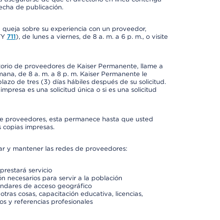
fecha de publicación.
a queja sobre su experiencia con un proveedor,
TY
711
), de lunes a viernes, de 8 a. m. a 6 p. m., o visite
ctorio de proveedores de Kaiser Permanente, llame a
semana, de 8 a. m. a 8 p. m. Kaiser Permanente le
azo de tres (3) días hábiles después de su solicitud.
mpresa es una solicitud única o si es una solicitud
io de proveedores, esta permanece hasta que usted
 copias impresas.
rar y mantener las redes de proveedores:
prestará servicio
n necesarios para servir a la población
ándares de acceso geográfico
otras cosas, capacitación educativa, licencias,
os y referencias profesionales