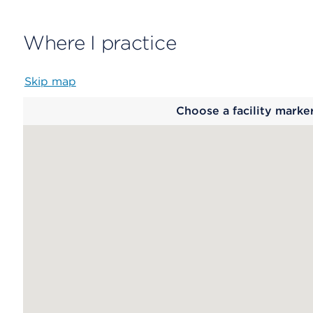
Where I practice
Skip map
Map
Choose a facility marke