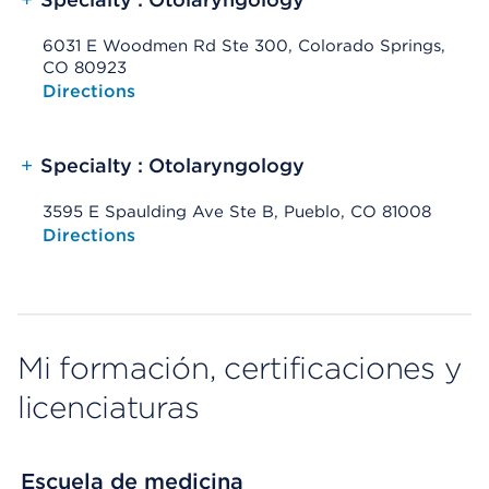
6031 E Woodmen Rd Ste 300, Colorado Springs,
CO 80923
Opens native map application on mobile devices
Directions
+
Specialty : Otolaryngology
3595 E Spaulding Ave Ste B, Pueblo, CO 81008
Opens native map application on mobile devices
Directions
Mi formación, certificaciones y
licenciaturas
Escuela de medicina