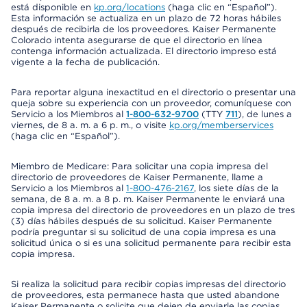
está disponible en
kp.org/locations
(haga clic en “Español”).
Esta información se actualiza en un plazo de 72 horas hábiles
después de recibirla de los proveedores. Kaiser Permanente
Colorado intenta asegurarse de que el directorio en línea
contenga información actualizada. El directorio impreso está
vigente a la fecha de publicación.
Para reportar alguna inexactitud en el directorio o presentar una
queja sobre su experiencia con un proveedor, comuníquese con
Servicio a los Miembros al
1-800-632-9700
(TTY
711
), de lunes a
viernes, de 8 a. m. a 6 p. m., o visite
kp.org/memberservices
(haga clic en “Español”).
Miembro de Medicare: Para solicitar una copia impresa del
directorio de proveedores de Kaiser Permanente, llame a
Servicio a los Miembros al
1-800-476-2167
, los siete días de la
semana, de 8 a. m. a 8 p. m. Kaiser Permanente le enviará una
copia impresa del directorio de proveedores en un plazo de tres
(3) días hábiles después de su solicitud. Kaiser Permanente
podría preguntar si su solicitud de una copia impresa es una
solicitud única o si es una solicitud permanente para recibir esta
copia impresa.
Si realiza la solicitud para recibir copias impresas del directorio
de proveedores, esta permanece hasta que usted abandone
Kaiser Permanente o solicite que dejen de enviarle las copias