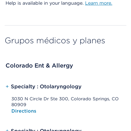
Help is available in your language.
Learn more.
Grupos médicos y planes
Colorado Ent & Allergy
+
Specialty : Otolaryngology
3030 N Circle Dr Ste 300, Colorado Springs, CO
80909
Opens native map application on mobile devices
Directions
+
Specialty : Otolaryngology