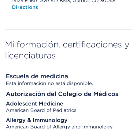
13123 E 16th Ave Ste B518, Aurora, CO 80045
Opens native map application on mobile devices
Directions
Mi formación, certificaciones y
licenciaturas
Escuela de medicina
Esta información no está disponible.
Autorización del Colegio de Médicos
Adolescent Medicine
American Board of Pediatrics
Allergy & Immunology
American Board of Allergy and Immunology