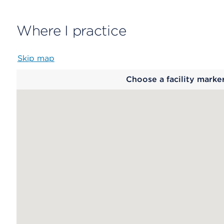
Where I practice
Skip map
Map
Choose a facility marke