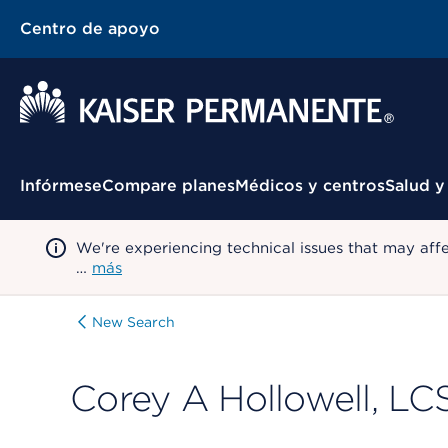
Centro de apoyo
Menú contextual
Infórmese
Compare planes
Médicos y centros
Salud y
We're experiencing technical issues that may aff
…
más
New Search
Corey A Hollowell, L