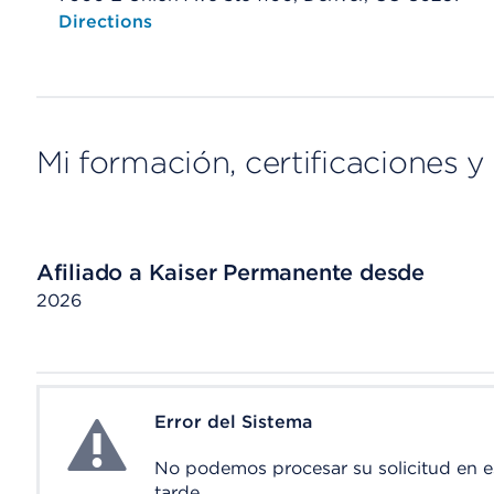
Opens native map application on mobile devices
Directions
Mi formación, certificaciones y 
Afiliado a Kaiser Permanente desde
2026
Error del Sistema
System Error
No podemos procesar su solicitud en 
tarde.