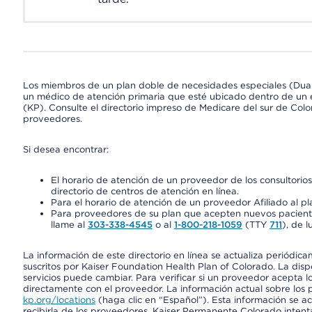
Los miembros de un plan doble de necesidades especiales (Dua
un médico de atención primaria que esté ubicado dentro de un e
(KP). Consulte el directorio impreso de Medicare del sur de Col
proveedores.
Si desea encontrar:
El horario de atención de un proveedor de los consultori
directorio de centros de atención en línea.
Para el horario de atención de un proveedor Afiliado al pla
Para proveedores de su plan que acepten nuevos pacientes
llame al
303-338-4545
o al
1-800-218-1059
(TTY
711
), de l
La información de este directorio en línea se actualiza periódica
suscritos por Kaiser Foundation Health Plan of Colorado. La disp
servicios puede cambiar. Para verificar si un proveedor acepta
directamente con el proveedor. La información actual sobre los 
kp.org/locations
(haga clic en “Español”). Esta información se a
recibirla de los proveedores. Kaiser Permanente Colorado intent