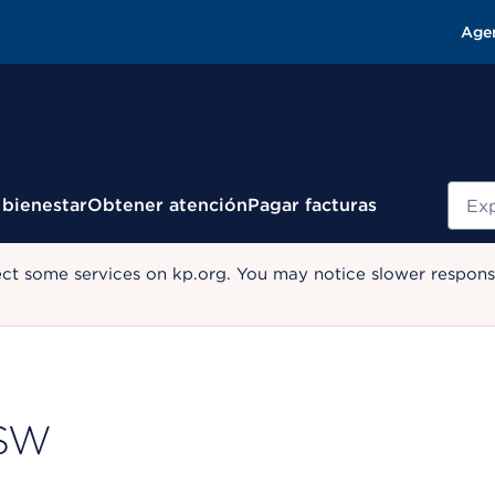
Age
Busc
 bienestar
Obtener atención
Pagar facturas
ect some services on kp.org. You may notice slower response
CSW