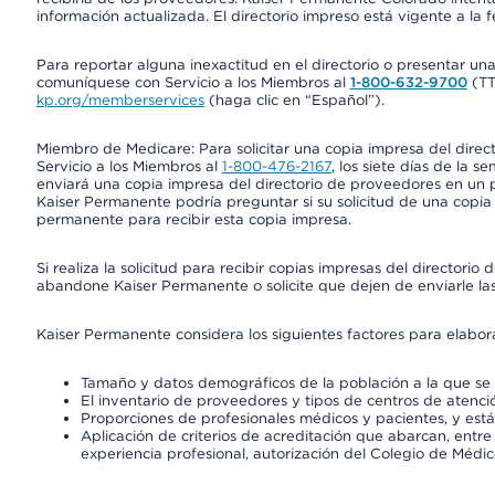
información actualizada. El directorio impreso está vigente a la 
Para reportar alguna inexactitud en el directorio o presentar un
comuníquese con Servicio a los Miembros al
1-800-632-9700
(T
kp.org/memberservices
(haga clic en “Español”).
Miembro de Medicare: Para solicitar una copia impresa del dire
Servicio a los Miembros al
1-800-476-2167
, los siete días de la 
enviará una copia impresa del directorio de proveedores en un pl
Kaiser Permanente podría preguntar si su solicitud de una copia i
permanente para recibir esta copia impresa.
Si realiza la solicitud para recibir copias impresas del director
abandone Kaiser Permanente o solicite que dejen de enviarle las
Kaiser Permanente considera los siguientes factores para elabo
Tamaño y datos demográficos de la población a la que se 
El inventario de proveedores y tipos de centros de atenció
Proporciones de profesionales médicos y pacientes, y est
Aplicación de criterios de acreditación que abarcan, entre 
experiencia profesional, autorización del Colegio de Médic