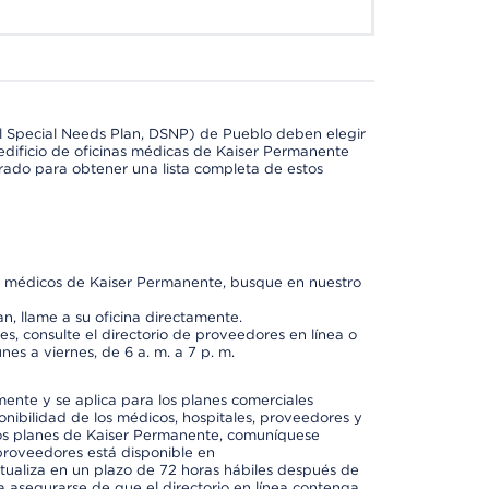
l Special Needs Plan, DSNP) de Pueblo deben elegir
dificio de oficinas médicas de Kaiser Permanente
orado para obtener una lista completa de estos
os médicos de Kaiser Permanente, busque en nuestro
n, llame a su oficina directamente.
, consulte el directorio de proveedores en línea o
unes a viernes, de 6 a. m. a 7 p. m.
mente y se aplica para los planes comerciales
onibilidad de los médicos, hospitales, proveedores y
 los planes de Kaiser Permanente, comuníquese
proveedores está disponible en
ctualiza en un plazo de 72 horas hábiles después de
a asegurarse de que el directorio en línea contenga