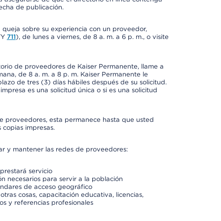
fecha de publicación.
a queja sobre su experiencia con un proveedor,
TY
711
), de lunes a viernes, de 8 a. m. a 6 p. m., o visite
ctorio de proveedores de Kaiser Permanente, llame a
semana, de 8 a. m. a 8 p. m. Kaiser Permanente le
azo de tres (3) días hábiles después de su solicitud.
mpresa es una solicitud única o si es una solicitud
io de proveedores, esta permanece hasta que usted
 copias impresas.
rar y mantener las redes de proveedores:
prestará servicio
n necesarios para servir a la población
ándares de acceso geográfico
otras cosas, capacitación educativa, licencias,
os y referencias profesionales