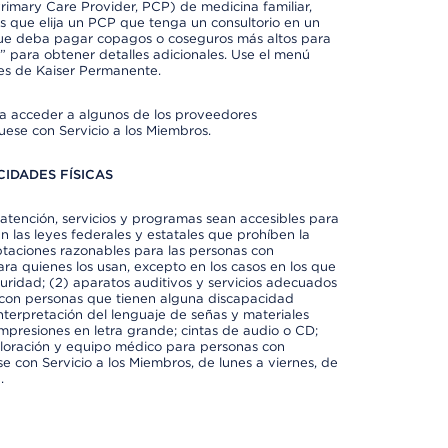
imary Care Provider, PCP) de medicina familiar,
 que elija un PCP que tenga un consultorio en un
 que deba pagar copagos o coseguros más altos para
” para obtener detalles adicionales. Use el menú
es de Kaiser Permanente.
ra acceder a algunos de los proveedores
uese con Servicio a los Miembros.
IDADES FÍSICAS
atención, servicios y programas sean accesibles para
 las leyes federales y estatales que prohíben la
taciones razonables para las personas con
ra quienes los usan, excepto en los casos en los que
eguridad; (2) aparatos auditivos y servicios adecuados
 con personas que tienen alguna discapacidad
 interpretación del lenguaje de señas y materiales
impresiones en letra grande; cintas de audio o CD;
exploración y equipo médico para personas con
e con Servicio a los Miembros, de lunes a viernes, de
.