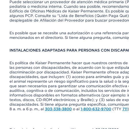
Puede seleccionar un proveedor de atención médica primaria (Pr
pediatría o medicina interna. Cuando sea posible, recomendamos
Edificio de Oficinas Médicas de Kaiser Permanente. Es posible
algunos PCP. Consulte su “Lista de Beneficios (Quién Paga Qué)
desplegable de Afiliación del Proveedor para buscar proveedor
Es posible que se necesite una autorización o una referencia pa
mencionados en el directorio. Si tiene alguna pregunta, comuníq
INSTALACIONES ADAPTADAS PARA PERSONAS CON DISCAPAC
Es política de Kaiser Permanente hacer que nuestros centros de 
las personas con discapacidades, de acuerdo con lo que estipulan
discriminación por discapacidad. Kaiser Permanente ofrece adap
discapacidades, que incluyen: (1) acceso para animales guía y pa
el animal represente un riesgo significativo para la salud o la s
que sean necesarios para garantizar una comunicación efectiva
auditiva, cognitiva o de comunicación, incluidos los servicios de
informativos disponibles en formatos alternativos (por ejemplo: 
textos, discos, CD-ROM electrónicos; y Braille); y (3) salas de 
discapacidades. Si tiene alguna pregunta específica, comuníques
8 a. m. a 6 p. m., al
303-338-3800
o al
1-800-632-9700
(TTY
711
)