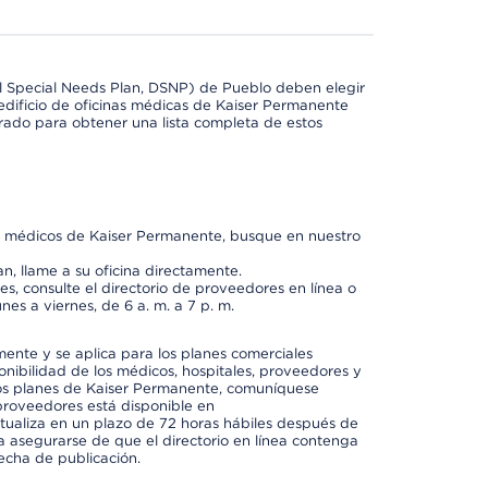
l Special Needs Plan, DSNP) de Pueblo deben elegir
dificio de oficinas médicas de Kaiser Permanente
orado para obtener una lista completa de estos
os médicos de Kaiser Permanente, busque en nuestro
n, llame a su oficina directamente.
, consulte el directorio de proveedores en línea o
unes a viernes, de 6 a. m. a 7 p. m.
mente y se aplica para los planes comerciales
onibilidad de los médicos, hospitales, proveedores y
 los planes de Kaiser Permanente, comuníquese
proveedores está disponible en
ctualiza en un plazo de 72 horas hábiles después de
a asegurarse de que el directorio en línea contenga
fecha de publicación.