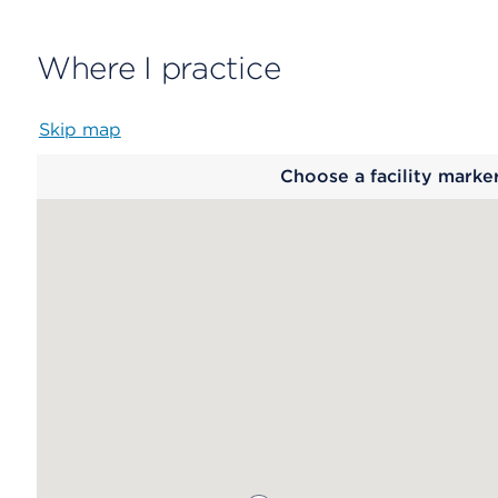
Where I practice
Skip map
Map
Choose a facility marke