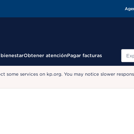
Age
Busc
 bienestar
Obtener atención
Pagar facturas
ect some services on kp.org. You may notice slower response