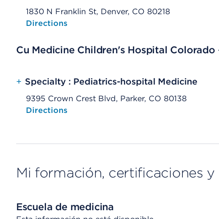
1830 N Franklin St, Denver, CO 80218
Opens native map application on mobile devices
Directions
Cu Medicine Children's Hospital Colorado
+
Specialty : Pediatrics-hospital Medicine
9395 Crown Crest Blvd, Parker, CO 80138
Opens native map application on mobile devices
Directions
Mi formación, certificaciones y 
Escuela de medicina