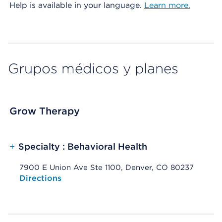
Help is available in your language.
Learn more.
Grupos médicos y planes
Grow Therapy
+
Specialty : Behavioral Health
7900 E Union Ave Ste 1100, Denver, CO 80237
Opens native map application on mobile devices
Directions