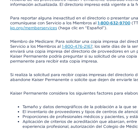
información actualizada. El directorio impreso está vigente a la 
Para reportar alguna inexactitud en el directorio o presentar un
comuníquese con Servicio a los Miembros al
1-800-632-9700
(T
kp.org/memberservices
(haga clic en “Español”).
Miembro de Medicare: Para solicitar una copia impresa del dire
Servicio a los Miembros al
1-800-476-2167
, los siete días de la 
enviará una copia impresa del directorio de proveedores en un pl
Kaiser Permanente podría preguntar si su solicitud de una copia i
permanente para recibir esta copia impresa.
Si realiza la solicitud para recibir copias impresas del director
abandone Kaiser Permanente o solicite que dejen de enviarle las
Kaiser Permanente considera los siguientes factores para elabo
Tamaño y datos demográficos de la población a la que se 
El inventario de proveedores y tipos de centros de atenció
Proporciones de profesionales médicos y pacientes, y est
Aplicación de criterios de acreditación que abarcan, entre 
experiencia profesional, autorización del Colegio de Médic