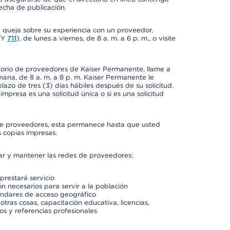
fecha de publicación.
a queja sobre su experiencia con un proveedor,
TY
711
), de lunes a viernes, de 8 a. m. a 6 p. m., o visite
ctorio de proveedores de Kaiser Permanente, llame a
semana, de 8 a. m. a 8 p. m. Kaiser Permanente le
azo de tres (3) días hábiles después de su solicitud.
mpresa es una solicitud única o si es una solicitud
io de proveedores, esta permanece hasta que usted
 copias impresas.
rar y mantener las redes de proveedores:
prestará servicio
n necesarios para servir a la población
ándares de acceso geográfico
otras cosas, capacitación educativa, licencias,
os y referencias profesionales