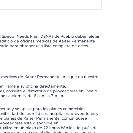
l Special Needs Plan, DSNP) de Pueblo deben elegir
dificio de oficinas médicas de Kaiser Permanente
orado para obtener una lista completa de estos
os médicos de Kaiser Permanente, busque en nuestro
n, llame a su oficina directamente.
, consulte el directorio de proveedores en línea o
unes a viernes, de 6 a. m. a 7 p. m.
mente y se aplica para los planes comerciales
onibilidad de los médicos, hospitales, proveedores y
 los planes de Kaiser Permanente, comuníquese
proveedores está disponible en
ctualiza en un plazo de 72 horas hábiles después de
a asegurarse de que el directorio en línea contenga