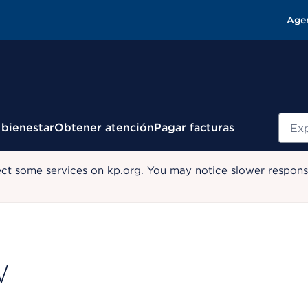
Age
Busc
 bienestar
Obtener atención
Pagar facturas
ect some services on kp.org. You may notice slower response
W