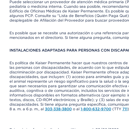
Puede seleccionar un proveedor de atención médica primaria (Pr
pediatría o medicina interna. Cuando sea posible, recomendamos
Edificio de Oficinas Médicas de Kaiser Permanente. Es posible
algunos PCP. Consulte su “Lista de Beneficios (Quién Paga Qué)
desplegable de Afiliación del Proveedor para buscar proveedor
Es posible que se necesite una autorización o una referencia pa
mencionados en el directorio. Si tiene alguna pregunta, comuníq
INSTALACIONES ADAPTADAS PARA PERSONAS CON DISCAPAC
Es política de Kaiser Permanente hacer que nuestros centros de 
las personas con discapacidades, de acuerdo con lo que estipulan
discriminación por discapacidad. Kaiser Permanente ofrece adap
discapacidades, que incluyen: (1) acceso para animales guía y pa
el animal represente un riesgo significativo para la salud o la s
que sean necesarios para garantizar una comunicación efectiva
auditiva, cognitiva o de comunicación, incluidos los servicios de
informativos disponibles en formatos alternativos (por ejemplo: 
textos, discos, CD-ROM electrónicos; y Braille); y (3) salas de 
discapacidades. Si tiene alguna pregunta específica, comuníques
8 a. m. a 6 p. m., al
303-338-3800
o al
1-800-632-9700
(TTY
711
)