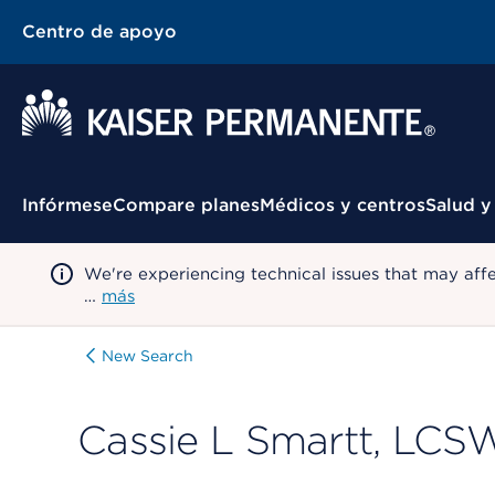
Centro de apoyo
Menú contextual
Infórmese
Compare planes
Médicos y centros
Salud y
We're experiencing technical issues that may aff
…
más
New Search
Cassie L Smartt, LCS