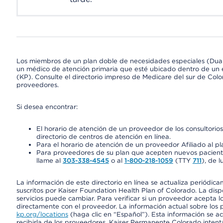
Los miembros de un plan doble de necesidades especiales (Dua
un médico de atención primaria que esté ubicado dentro de un e
(KP). Consulte el directorio impreso de Medicare del sur de Col
proveedores.
Si desea encontrar:
El horario de atención de un proveedor de los consultori
directorio de centros de atención en línea.
Para el horario de atención de un proveedor Afiliado al pla
Para proveedores de su plan que acepten nuevos pacientes
llame al
303-338-4545
o al
1-800-218-1059
(TTY
711
), de l
La información de este directorio en línea se actualiza periódica
suscritos por Kaiser Foundation Health Plan of Colorado. La disp
servicios puede cambiar. Para verificar si un proveedor acepta
directamente con el proveedor. La información actual sobre los 
kp.org/locations
(haga clic en “Español”). Esta información se a
recibirla de los proveedores. Kaiser Permanente Colorado intent