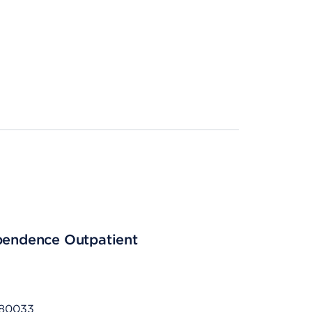
ependence Outpatient
 80033