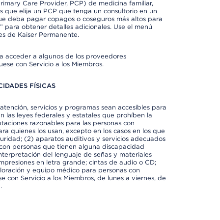
imary Care Provider, PCP) de medicina familiar,
 que elija un PCP que tenga un consultorio en un
 que deba pagar copagos o coseguros más altos para
” para obtener detalles adicionales. Use el menú
es de Kaiser Permanente.
ra acceder a algunos de los proveedores
uese con Servicio a los Miembros.
IDADES FÍSICAS
atención, servicios y programas sean accesibles para
 las leyes federales y estatales que prohíben la
taciones razonables para las personas con
ra quienes los usan, excepto en los casos en los que
eguridad; (2) aparatos auditivos y servicios adecuados
 con personas que tienen alguna discapacidad
 interpretación del lenguaje de señas y materiales
impresiones en letra grande; cintas de audio o CD;
exploración y equipo médico para personas con
e con Servicio a los Miembros, de lunes a viernes, de
.