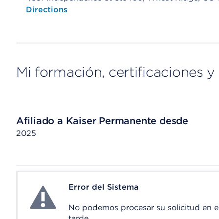
Opens native map application on mobile devices
Directions
Mi formación, certificaciones y 
Afiliado a Kaiser Permanente desde
2025
Error del Sistema
System Error
No podemos procesar su solicitud en 
tarde.