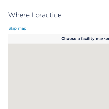
Where I practice
Skip map
Map
Choose a facility marke